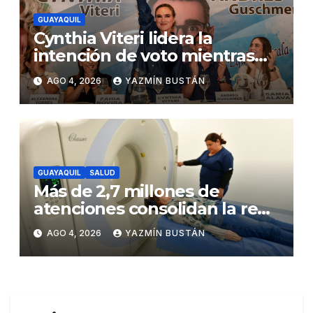
GUAYAQUIL
Cynthia Viteri lidera la
intención de voto mientras
Andrés Guschmer muestra
AGO 4, 2026
YAZMÍN BUSTÁN
un destacado crecimiento,
según AtlasIntel
GUAYAQUIL
SALUD
Más de 2,7 millones de
atenciones consolidan la red
municipal de salud
AGO 4, 2026
YAZMÍN BUSTÁN