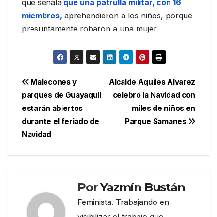
que señala
que una patrulla militar, con 16
miembros,
aprehendieron a los niños, porque
presuntamente robaron a una mujer.
Navegación
Malecones y
Alcalde Aquiles Alvarez
parques de Guayaquil
celebró la Navidad con
de
estarán abiertos
miles de niños en
entradas
durante el feriado de
Parque Samanes
Navidad
Por
Yazmín Bustán
Feminista. Trabajando en
visibilizar el trabajo que