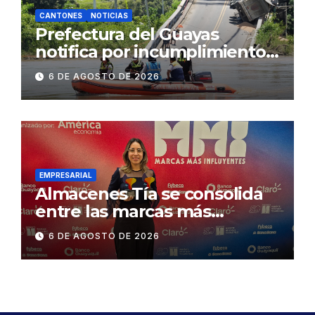
CANTONES
NOTICIAS
Prefectura del Guayas
notifica por incumplimiento
contractual a la
6 DE AGOSTO DE 2026
Concesionaria CONORTE y
exige celeridad en
desmontaje del puente
Gonzalo Icaza Cornejo, en
Daule
EMPRESARIAL
Almacenes Tía se consolida
entre las marcas más
influyentes del Ecuador
6 DE AGOSTO DE 2026