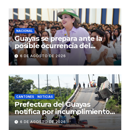
operativos en zonas
comerciales y de
concurrencia
NACIONAL
Guayas se prepara ante la
posible ocurrencia del
fenómeno de El Niño:
6 DE AGOSTO DE 2026
Gobierno Nacional capacita a
2.500 jóvenes
CANTONES
NOTICIAS
Prefectura del Guayas
notifica por incumplimiento
contractual a la
6 DE AGOSTO DE 2026
Concesionaria CONORTE y