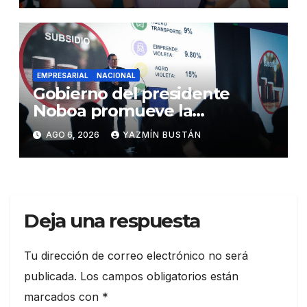
2.500 jóvenes
EMPRESARIAL
NACIONAL
Gobierno del presidente
Noboa promueve la
autonomía económica de las
AGO 6, 2026
YAZMÍN BUSTÁN
mujeres con más de USD 45
millones en financiamiento
Deja una respuesta
Tu dirección de correo electrónico no será
publicada.
Los campos obligatorios están
marcados con
*