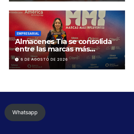
exige celeridad en
desmontaje del puente
Gonzalo Icaza Cornejo, en
Daule
EMPRESARIAL
Almacenes Tía se consolida
entre las marcas más
influyentes del Ecuador
6 DE AGOSTO DE 2026
Whatsapp