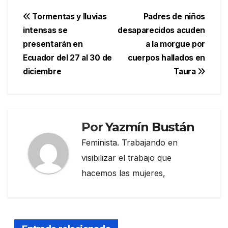
Navegación
Tormentas y lluvias
Padres de niños
intensas se
desaparecidos acuden
de
presentarán en
a la morgue por
entradas
Ecuador del 27 al 30 de
cuerpos hallados en
diciembre
Taura
Por
Yazmín Bustán
Feminista. Trabajando en
visibilizar el trabajo que
hacemos las mujeres,