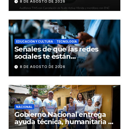
8 DE AGOSTO DE 2026
inteligente y control táctil
EDUCACIÓN Y CULTURA
TECNOLOGÍA
Señales de que las redes
sociales te están
consumiendo
8 DE AGOSTO DE 2026
NACIONAL
Gobierno Nacional entrega
ayuda técnica, humanitaria y
Bono Joaquín Gallegos Lara a