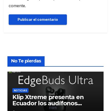
comente.
No Te pierdas
NOTICIAS
Klip Xtreme presenta en
Ecuador los audífonos
DynaBuds con sonido