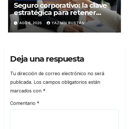
Seguro corporativo: la clave
estratégica para retener
talento en Ecuador
AGO 6, 2026
YAZMÍN BUSTÁN
Deja una respuesta
Tu dirección de correo electrónico no será
publicada.
Los campos obligatorios están
marcados con
*
Comentario
*