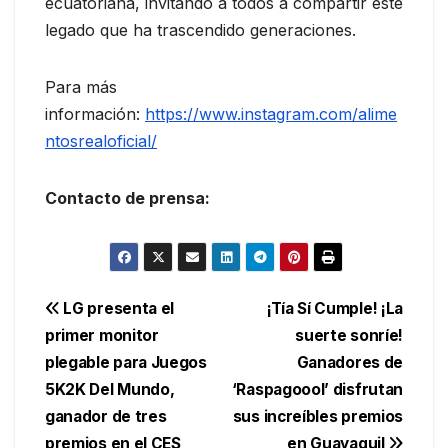
ecuatoriana, invitando a todos a compartir este
legado que ha trascendido generaciones.
Para más
información:
https://www.instagram.com/alime
ntosrealoficial/
Contacto de prensa:
Navegación
LG presenta el
¡Tía Sí Cumple! ¡La
primer monitor
suerte sonríe!
de
plegable para Juegos
Ganadores de
entradas
5K2K Del Mundo,
‘Raspagoool’ disfrutan
ganador de tres
sus increíbles premios
premios en el CES
en Guayaquil