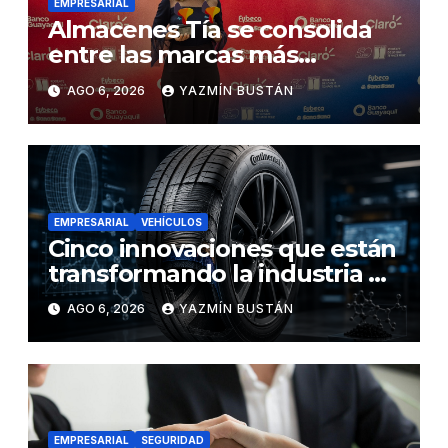
EMPRESARIAL
Almacenes Tía se consolida
entre las marcas más
influyentes del Ecuador
AGO 6, 2026
YAZMÍN BUSTÁN
EMPRESARIAL
VEHÍCULOS
Cinco innovaciones que están
transformando la industria de
los neumáticos y redefinen el
AGO 6, 2026
YAZMÍN BUSTÁN
futuro de la movilidad
EMPRESARIAL
SEGURIDAD