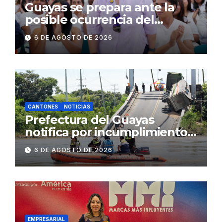
Guayas se prepara ante la
posible ocurrencia del
fenómeno de El Niño:
6 DE AGOSTO DE 2026
Gobierno Nacional capacita a
2.500 jóvenes
CANTONES
NOTICIAS
Prefectura del Guayas
notifica por incumplimiento
contractual a la
6 DE AGOSTO DE 2026
Concesionaria CONORTE y
exige celeridad en
desmontaje del puente
Gonzalo Icaza Cornejo, en
Daule
EMPRESARIAL