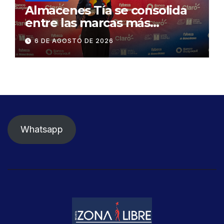
Almacenes Tía se consolida
entre las marcas más
influyentes del Ecuador
6 DE AGOSTO DE 2026
Whatsapp