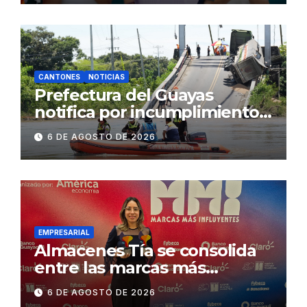
2.500 jóvenes
CANTONES
NOTICIAS
Prefectura del Guayas
notifica por incumplimiento
contractual a la
6 DE AGOSTO DE 2026
Concesionaria CONORTE y
exige celeridad en
desmontaje del puente
Gonzalo Icaza Cornejo, en
Daule
EMPRESARIAL
Almacenes Tía se consolida
entre las marcas más
influyentes del Ecuador
6 DE AGOSTO DE 2026