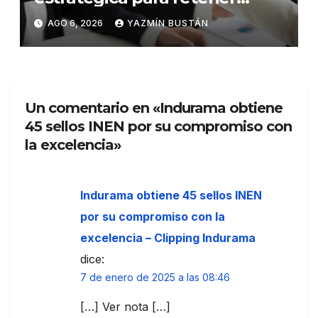
talento en Ecuador
AGO 6, 2026
YAZMÍN BUSTÁN
Un comentario en «Indurama obtiene
45 sellos INEN por su compromiso con
la excelencia»
Indurama obtiene 45 sellos INEN
por su compromiso con la
excelencia – Clipping Indurama
dice:
7 de enero de 2025 a las 08:46
[…] Ver nota […]