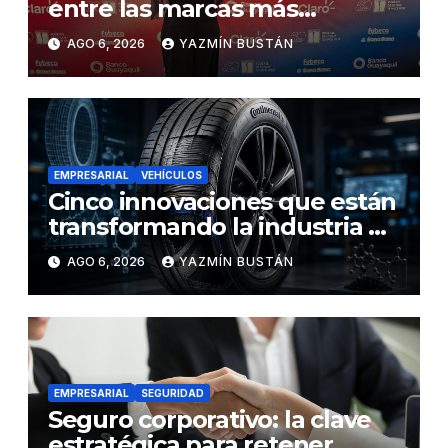
entre las marcas más
influyentes del Ecuador
AGO 6, 2026
YAZMÍN BUSTÁN
EMPRESARIAL
VEHÍCULOS
Cinco innovaciones que están
transformando la industria de
los neumáticos y redefinen el
AGO 6, 2026
YAZMÍN BUSTÁN
futuro de la movilidad
EMPRESARIAL
SEGURIDAD
Seguro corporativo: la clave
estratégica para retener