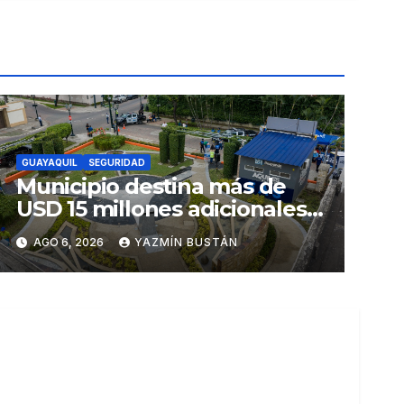
GUAYAQUIL
SEGURIDAD
Municipio destina más de
USD 15 millones adicionales a
SEGURA EP para fortalecer la
AGO 6, 2026
YAZMÍN BUSTÁN
seguridad ciudadana