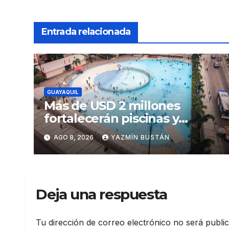
Entrada relacionada
GUAYAQUIL
Más de USD 2 millones
fortalecerán piscinas y
parques acuáticos
AGO 8, 2026
YAZMÍN BUSTÁN
municipales
Deja una respuesta
Tu dirección de correo electrónico no será publi