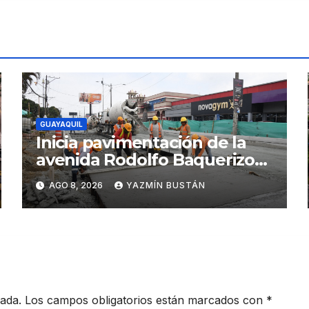
GUAYAQUIL
Inicia pavimentación de la
avenida Rodolfo Baquerizo
Nazur como parte de la
AGO 8, 2026
YAZMÍN BUSTÁN
Renovación Urbana
cada.
Los campos obligatorios están marcados con
*