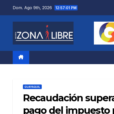
Saltar
Dom. Ago 9th, 2026
12:57:03 PM
al
contenido
GUAYAQUIL
Recaudación supera 
pago del impuesto p