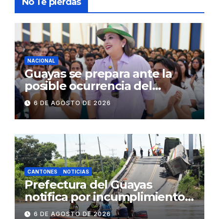
No Te pierdas
NACIONAL
Guayas se prepara ante la
posible ocurrencia del
fenómeno de El Niño:
6 DE AGOSTO DE 2026
Gobierno Nacional capacita a
2.500 jóvenes
CANTONES
NOTICIAS
Prefectura del Guayas
notifica por incumplimiento
contractual a la
6 DE AGOSTO DE 2026