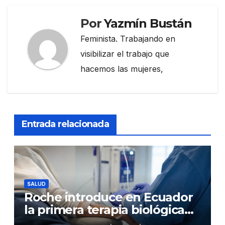
Por
Yazmín Bustán
Feminista. Trabajando en
visibilizar el trabajo que
hacemos las mujeres,
Entrada relacionada
SALUD
Roche introduce en Ecuador
la primera terapia biológica
de precisión capaz de