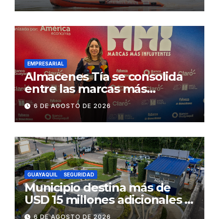
Concesionaria CONORTE y
exige celeridad en
desmontaje del puente
Gonzalo Icaza Cornejo, en
Daule
EMPRESARIAL
Almacenes Tía se consolida
entre las marcas más
influyentes del Ecuador
6 DE AGOSTO DE 2026
GUAYAQUIL
SEGURIDAD
Municipio destina más de
USD 15 millones adicionales a
SEGURA EP para fortalecer la
6 DE AGOSTO DE 2026