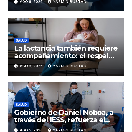
AGO 6, 2026
YAZMÍN BUSTÁN
detener el daño renal por
nefritis lúpica
SALUD
La lactancia también requiere
acompañamiento: el respaldo
que necesitan la madre y el
AGO 6, 2026
YAZMÍN BUSTÁN
bebé
SALUD
Gobierno de Daniel Noboa, a
través del IESS, refuerza el
abastecimiento de insulina
AGO 5, 2026
YAZMÍN BUSTÁN