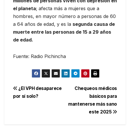
millones de personas viven con depresión en
el planeta
; afecta más a mujeres que a
hombres, en mayor número a personas de 60
a 64 años de edad, y es la
segunda causa de
muerte entre las personas de 15 a 29 años
de edad.
Fuente: Radio Pichincha
Navegación
¿El VPH desaparece
Chequeos médicos
por sí solo?
básicos para
de
mantenerse más sano
entradas
este 2025