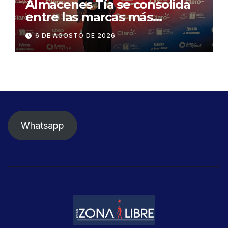
Almacenes Tía se consolida
entre las marcas más
influyentes del Ecuador
6 DE AGOSTO DE 2026
Whatsapp