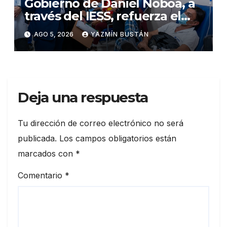
Gobierno de Daniel Noboa, a
través del IESS, refuerza el
abastecimiento de insulina
AGO 5, 2026
YAZMÍN BUSTÁN
en 86 establecimientos de
salud
Deja una respuesta
Tu dirección de correo electrónico no será
publicada.
Los campos obligatorios están
marcados con
*
Comentario
*