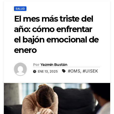
SALUD
El mes más triste del
año: cómo enfrentar
el bajón emocional de
enero
Por
Yazmín Bustán
#OMS
,
#UISEK
ENE 13, 2025