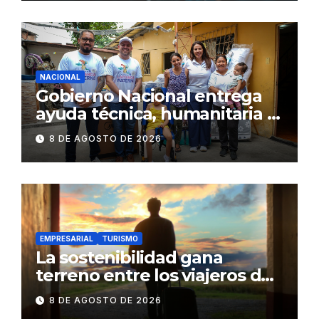
NACIONAL
Gobierno Nacional entrega
ayuda técnica, humanitaria y
Bono Joaquín Gallegos Lara a
8 DE AGOSTO DE 2026
familia en situación de
vulnerabilidad
EMPRESARIAL
TURISMO
La sostenibilidad gana
terreno entre los viajeros de
negocios
8 DE AGOSTO DE 2026