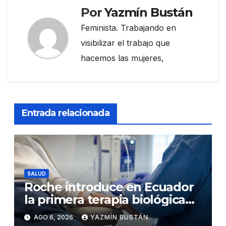
Por
Yazmín Bustán
Feminista. Trabajando en
visibilizar el trabajo que
hacemos las mujeres,
Entrada relacionada
SALUD
Roche introduce en Ecuador
la primera terapia biológica
de precisión capaz de
AGO 6, 2026
YAZMÍN BUSTÁN
detener el daño renal por