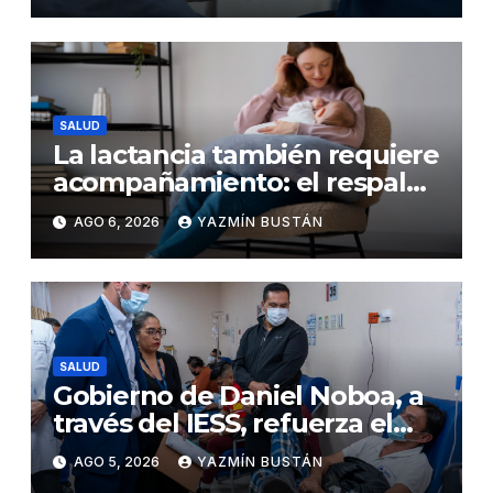
nefritis lúpica
SALUD
La lactancia también requiere
acompañamiento: el respaldo
que necesitan la madre y el
AGO 6, 2026
YAZMÍN BUSTÁN
bebé
SALUD
Gobierno de Daniel Noboa, a
través del IESS, refuerza el
abastecimiento de insulina
AGO 5, 2026
YAZMÍN BUSTÁN
en 86 establecimientos de