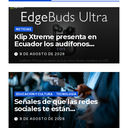
NOTICIAS
Klip Xtreme presenta en
Ecuador los audífonos
DynaBuds con sonido
8 DE AGOSTO DE 2026
inteligente y control táctil
EDUCACIÓN Y CULTURA
TECNOLOGÍA
Señales de que las redes
sociales te están
consumiendo
8 DE AGOSTO DE 2026