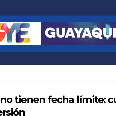
no tienen fecha límite: c
ersión