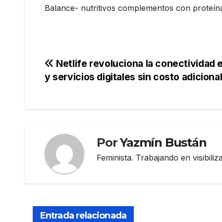
Balance- nutritivos complementos con proteína
Navegación
Netlife revoluciona la conectividad
y servicios digitales sin costo adiciona
de
entradas
Por
Yazmín Bustán
Feminista. Trabajando en visibili
Entrada relacionada