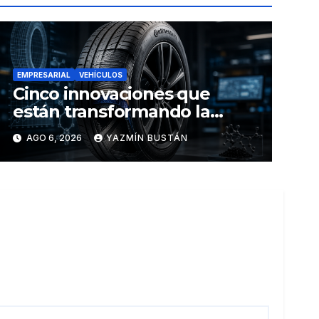
EMPRESARIAL
VEHÍCULOS
Cinco innovaciones que
están transformando la
industria de los neumáticos y
AGO 6, 2026
YAZMÍN BUSTÁN
redefinen el futuro de la
movilidad