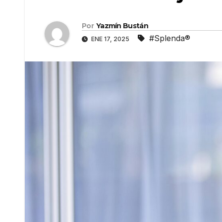
Por
Yazmín Bustán
#Splenda®
ENE 17, 2025