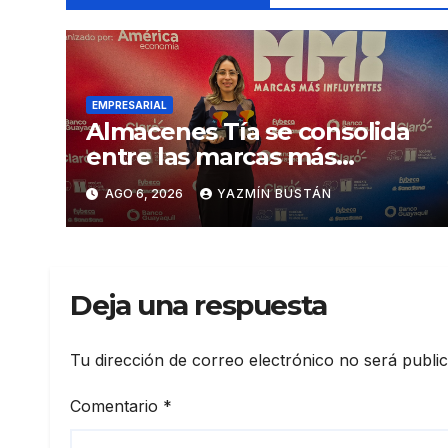
EMPRESARIAL
Almacenes Tía se consolida
entre las marcas más
influyentes del Ecuador
AGO 6, 2026
YAZMÍN BUSTÁN
Deja una respuesta
Tu dirección de correo electrónico no será publi
Comentario
*