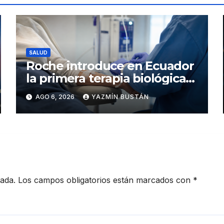
SALUD
Roche introduce en Ecuador
la primera terapia biológica
de precisión capaz de
AGO 6, 2026
YAZMÍN BUSTÁN
detener el daño renal por
nefritis lúpica
cada.
Los campos obligatorios están marcados con
*