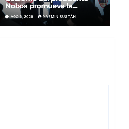
Noboa promueve la
autonomía económica de las
AGO 6, 2026
YAZMÍN BUSTÁN
mujeres con más de USD 45
millones en financiamiento