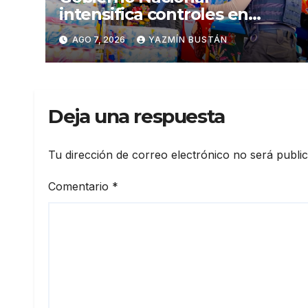
intensifica controles en
establecimientos y espacios
AGO 7, 2026
YAZMÍN BUSTÁN
públicos de Pichincha: 684
operativos en zonas
comerciales y de
concurrencia
Deja una respuesta
Tu dirección de correo electrónico no será publi
Comentario
*