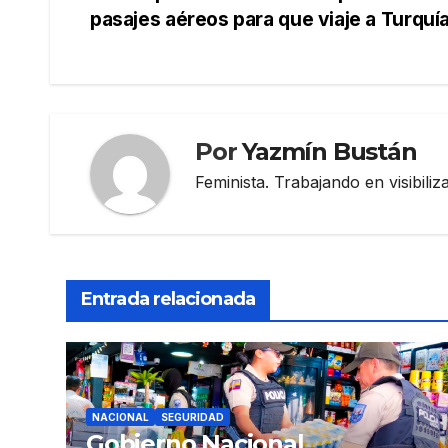
pasajes aéreos para que viaje a Turquí
de
entradas
Por
Yazmín Bustán
Feminista. Trabajando en visibili
Entrada relacionada
NACIONAL
SEGURIDAD
Gobierno Nacional