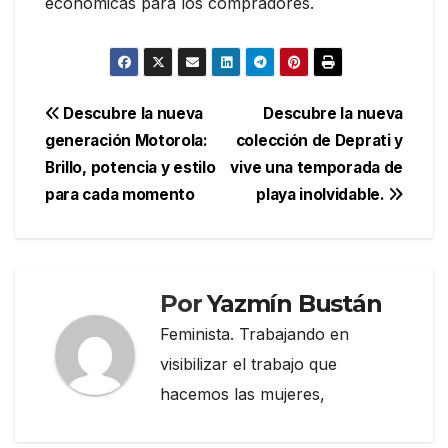
económicas para los compradores.
Navegación
Descubre la nueva
Descubre la nueva
generación Motorola:
colección de Deprati y
de
Brillo, potencia y estilo
vive una temporada de
entradas
para cada momento
playa inolvidable.
Por
Yazmín Bustán
Feminista. Trabajando en
visibilizar el trabajo que
hacemos las mujeres,