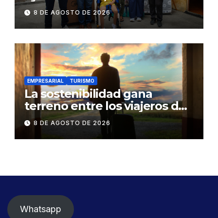
Bono Joaquín Gallegos Lara a
8 DE AGOSTO DE 2026
familia en situación de
vulnerabilidad
EMPRESARIAL
TURISMO
La sostenibilidad gana
terreno entre los viajeros de
negocios
8 DE AGOSTO DE 2026
Whatsapp