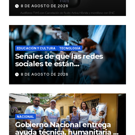
DynaBuds con sonido
8 DE AGOSTO DE 2026
inteligente y control táctil
EDUCACIÓN Y CULTURA
TECNOLOGÍA
Señales de que las redes
sociales te están
consumiendo
8 DE AGOSTO DE 2026
NACIONAL
Gobierno Nacional entrega
ayuda técnica, humanitaria y