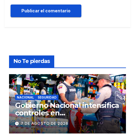
No Te pierdas
NACIONAL
SEGURIDAD
Gobierno Nacional intensifica
controles en
establecimientos y espacios
7 DE AGOSTO DE 2026
públicos de Pichincha: 684