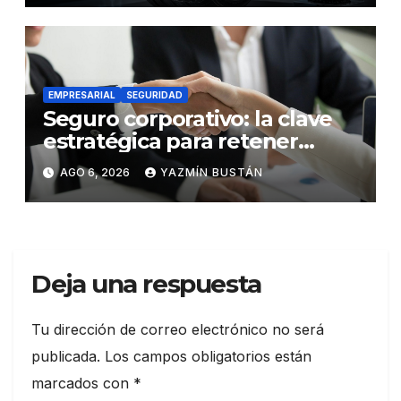
EMPRESARIAL
SEGURIDAD
Seguro corporativo: la clave
estratégica para retener
talento en Ecuador
AGO 6, 2026
YAZMÍN BUSTÁN
Deja una respuesta
Tu dirección de correo electrónico no será
publicada.
Los campos obligatorios están
marcados con
*