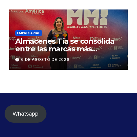
exige celeridad en
desmontaje del puente
Gonzalo Icaza Cornejo, en
Daule
EMPRESARIAL
Almacenes Tía se consolida
entre las marcas más
influyentes del Ecuador
6 DE AGOSTO DE 2026
Whatsapp