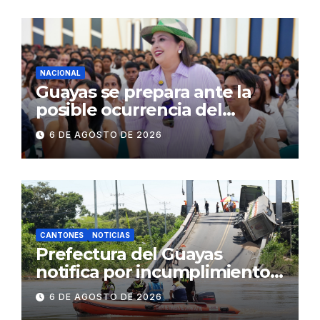
operativos en zonas
comerciales y de
concurrencia
NACIONAL
Guayas se prepara ante la
posible ocurrencia del
fenómeno de El Niño:
6 DE AGOSTO DE 2026
Gobierno Nacional capacita a
2.500 jóvenes
CANTONES
NOTICIAS
Prefectura del Guayas
notifica por incumplimiento
contractual a la
6 DE AGOSTO DE 2026
Concesionaria CONORTE y