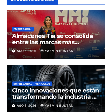
EMPRESARIAL
Almacenes Tía se consolida
entre las marcas más
influyentes del Ecuador
AGO 6, 2026
YAZMÍN BUSTÁN
EMPRESARIAL
VEHÍCULOS
Cinco innovaciones que están
transformando la industria de
los neumáticos y redefinen el
AGO 6, 2026
YAZMÍN BUSTÁN
futuro de la movilidad