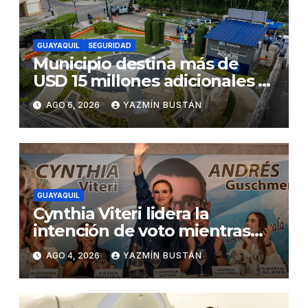
GUAYAQUIL
SEGURIDAD
Municipio destina más de
USD 15 millones adicionales a
SEGURA EP para fortalecer la
AGO 6, 2026
YAZMÍN BUSTÁN
seguridad ciudadana
GUAYAQUIL
Cynthia Viteri lidera la
intención de voto mientras
Andrés Guschmer muestra
AGO 4, 2026
YAZMÍN BUSTÁN
un destacado crecimiento,
según AtlasIntel