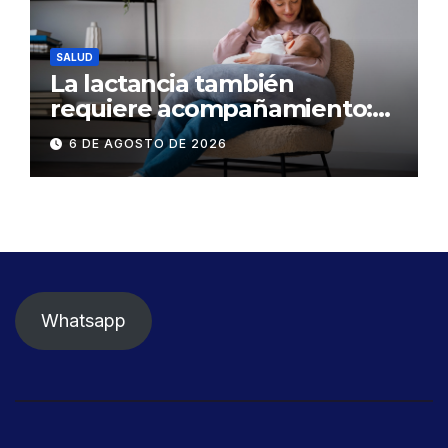
SALUD
La lactancia también
requiere acompañamiento:
el respaldo que necesitan la
6 DE AGOSTO DE 2026
madre y el bebé
Whatsapp