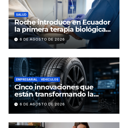
SALUD
Roche introduce en Ecuador
la primera terapia biológica
de precisión capaz de
6 DE AGOSTO DE 2026
detener el daño renal por
nefritis lúpica
EMPRESARIAL
VEHÍCULOS
Cinco innovaciones que
están transformando la
industria de los neumáticos y
6 DE AGOSTO DE 2026
redefinen el futuro de la
movilidad