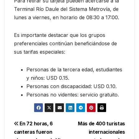
Para retirar su tarjeta pueden acercarse a la
Terminal Río Daule del Sistema Metrovía, de
lunes a viernes, en horario de 08:30 a 17:00.
Es importante destacar que los grupos
preferenciales continúan beneficiándose de
sus tarifas especiales:
Personas de la tercera edad, estudiantes
y niños: USD 0.15.
Personas con discapacidad: USD 0.10.
Personas no videntes: servicio gratuito.
Navegación
En 72 horas, 6
Más de 400 turistas
canteras fueron
internacionales
de