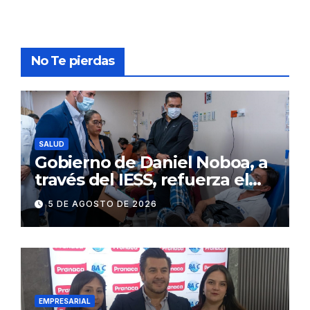
No Te pierdas
SALUD
Gobierno de Daniel Noboa, a
través del IESS, refuerza el
abastecimiento de insulina
5 DE AGOSTO DE 2026
en 86 establecimientos de
salud
EMPRESARIAL