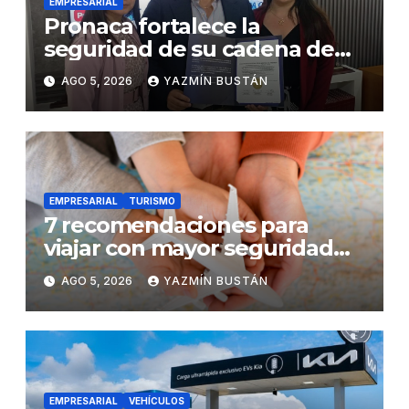
EMPRESARIAL
Pronaca fortalece la
seguridad de su cadena de
suministro con certificación
AGO 5, 2026
YAZMÍN BUSTÁN
BASC en dos plantas
EMPRESARIAL
TURISMO
7 recomendaciones para
viajar con mayor seguridad
dentro y fuera del Ecuador
AGO 5, 2026
YAZMÍN BUSTÁN
EMPRESARIAL
VEHÍCULOS