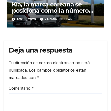
Kia, la marca coreana se
posiciona como la número
uno en ventas de vehículos
AGO 5, 2026
YAZMÍN BUSTÁN
eléctricos en Ecuador
durante julio
Deja una respuesta
Tu dirección de correo electrónico no será
publicada.
Los campos obligatorios están
marcados con
*
Comentario
*