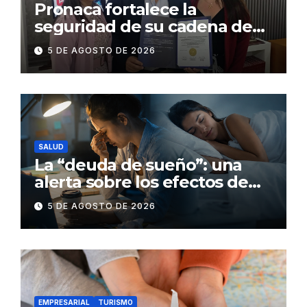
Pronaca fortalece la
seguridad de su cadena de
suministro con certificación
5 DE AGOSTO DE 2026
BASC en dos plantas
SALUD
La “deuda de sueño”: una
alerta sobre los efectos de
dormir mal en la salud física y
5 DE AGOSTO DE 2026
mental
EMPRESARIAL
TURISMO