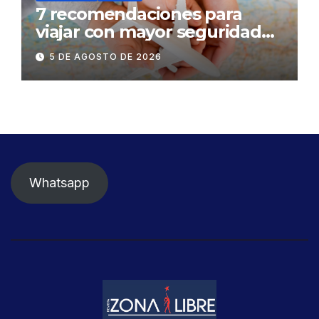
7 recomendaciones para
viajar con mayor seguridad
dentro y fuera del Ecuador
5 DE AGOSTO DE 2026
Whatsapp