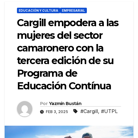
EDUCACIÓN Y CULTURA
EMPRESARIAL
Cargill empodera a las
mujeres del sector
camaronero con la
tercera edición de su
Programa de
Educación Contínua
Por
Yazmín Bustán
#Cargill
,
#UTPL
FEB 3, 2025