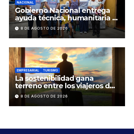
NACIONAL
Gobierno Nacional entrega
ayuda técnica, humanitaria y
Bono Joaquín Gallegos Lara a
8 DE AGOSTO DE 2026
familia en situación de
vulnerabilidad
EMPRESARIAL
TURISMO
La sostenibilidad gana
terreno entre los viajeros de
negocios
8 DE AGOSTO DE 2026