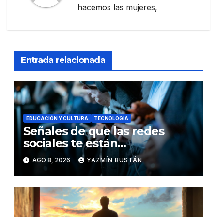
hacemos las mujeres,
Entrada relacionada
EDUCACIÓN Y CULTURA
TECNOLOGÍA
Señales de que las redes
sociales te están
consumiendo
AGO 8, 2026
YAZMÍN BUSTÁN