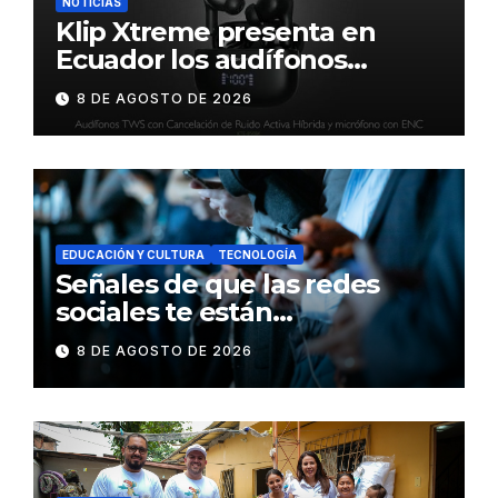
NOTICIAS
Klip Xtreme presenta en
Ecuador los audífonos
DynaBuds con sonido
8 DE AGOSTO DE 2026
inteligente y control táctil
EDUCACIÓN Y CULTURA
TECNOLOGÍA
Señales de que las redes
sociales te están
consumiendo
8 DE AGOSTO DE 2026