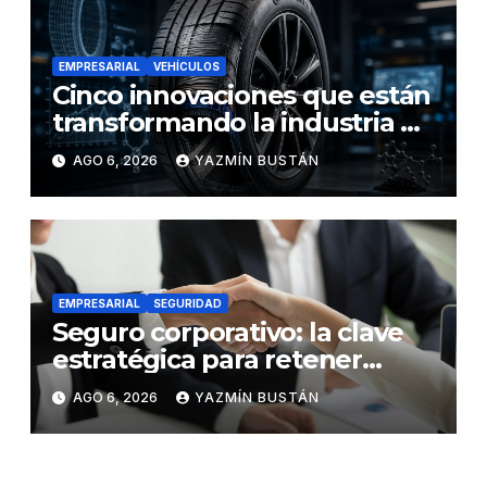
EMPRESARIAL
VEHÍCULOS
Cinco innovaciones que están
transformando la industria de
los neumáticos y redefinen el
AGO 6, 2026
YAZMÍN BUSTÁN
futuro de la movilidad
EMPRESARIAL
SEGURIDAD
Seguro corporativo: la clave
estratégica para retener
talento en Ecuador
AGO 6, 2026
YAZMÍN BUSTÁN