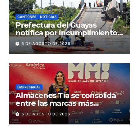
CANTONES
NOTICIAS
Prefectura del Guayas
notifica por incumplimiento
contractual a la
6 DE AGOSTO DE 2026
Concesionaria CONORTE y
exige celeridad en
desmontaje del puente
Gonzalo Icaza Cornejo, en
Daule
EMPRESARIAL
Almacenes Tía se consolida
entre las marcas más
influyentes del Ecuador
6 DE AGOSTO DE 2026