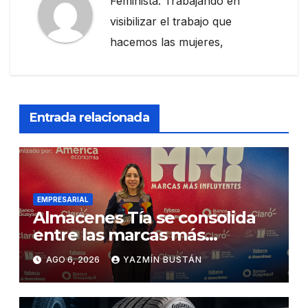
Feminista. Trabajando en
visibilizar el trabajo que
hacemos las mujeres,
Entrada relacionada
EMPRESARIAL
Almacenes Tía se consolida
entre las marcas más
influyentes del Ecuador
AGO 6, 2026
YAZMÍN BUSTÁN