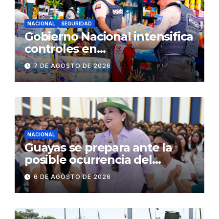
NACIONAL
SEGURIDAD
Gobierno Nacional intensifica
controles en
establecimientos y espacios
7 DE AGOSTO DE 2026
públicos de Pichincha: 684
operativos en zonas
comerciales y de
concurrencia
NACIONAL
Guayas se prepara ante la
posible ocurrencia del
fenómeno de El Niño:
6 DE AGOSTO DE 2026
Gobierno Nacional capacita a
2.500 jóvenes