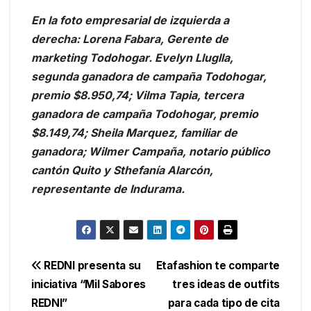
En la foto empresarial de izquierda a
derecha: Lorena Fabara, Gerente de
marketing Todohogar. Evelyn Lluglla,
segunda ganadora de campaña Todohogar,
premio $8.950,74; Vilma Tapia, tercera
ganadora de campaña Todohogar, premio
$8.149,74; Sheila Marquez, familiar de
ganadora; Wilmer Campaña, notario público
cantón Quito y Sthefanía Alarcón,
representante de Indurama.
Navegación
REDNI presenta su
Etafashion te comparte
iniciativa “Mil Sabores
tres ideas de outfits
de
REDNI”
para cada tipo de cita