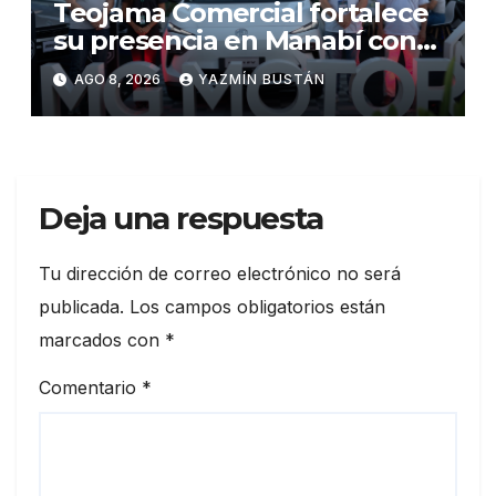
Teojama Comercial fortalece
su presencia en Manabí con
una apuesta por la movilidad
AGO 8, 2026
YAZMÍN BUSTÁN
híbrida y eléctrica durante
ExpoAuto del Pacífico 2026
Deja una respuesta
Tu dirección de correo electrónico no será
publicada.
Los campos obligatorios están
marcados con
*
Comentario
*