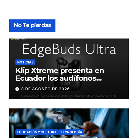
No Te pierdas
NOTICIAS
Klip Xtreme presenta en
Ecuador los audífonos
DynaBuds con sonido
8 DE AGOSTO DE 2026
inteligente y control táctil
EDUCACIÓN Y CULTURA
TECNOLOGÍA