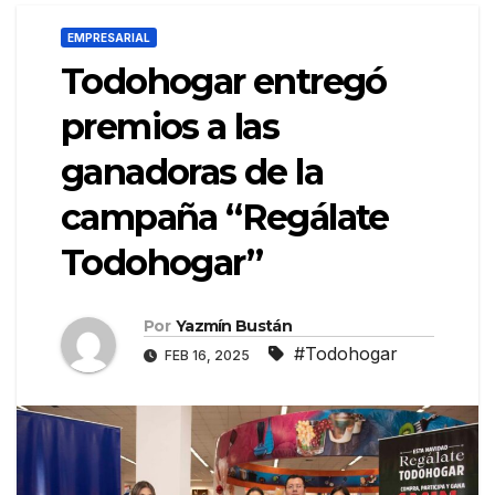
EMPRESARIAL
Todohogar entregó
premios a las
ganadoras de la
campaña “Regálate
Todohogar”
Por
Yazmín Bustán
#Todohogar
FEB 16, 2025