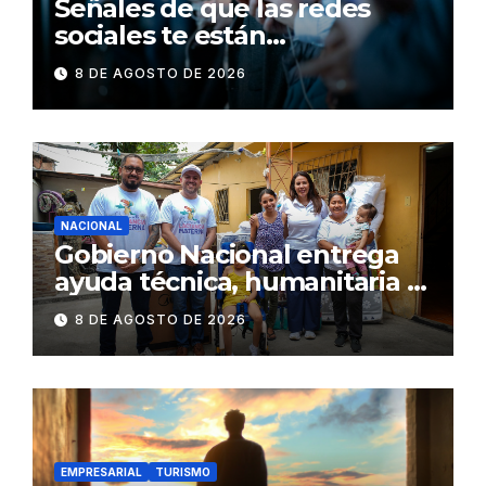
Señales de que las redes
sociales te están
consumiendo
8 DE AGOSTO DE 2026
NACIONAL
Gobierno Nacional entrega
ayuda técnica, humanitaria y
Bono Joaquín Gallegos Lara a
8 DE AGOSTO DE 2026
familia en situación de
vulnerabilidad
EMPRESARIAL
TURISMO