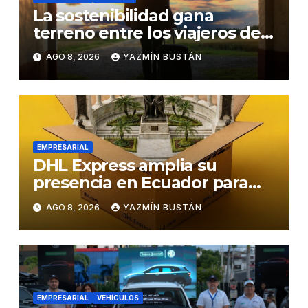
La sostenibilidad gana
terreno entre los viajeros de
negocios
AGO 8, 2026
YAZMÍN BUSTÁN
EMPRESARIAL
DHL Express amplia su
presencia en Ecuador para
responder al crecimiento de
AGO 8, 2026
YAZMÍN BUSTÁN
las exportaciones
EMPRESARIAL
VEHÍCULOS