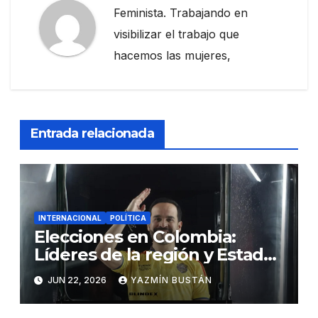
Feminista. Trabajando en
visibilizar el trabajo que
hacemos las mujeres,
Entrada relacionada
INTERNACIONAL
POLÍTICA
Elecciones en Colombia:
Líderes de la región y Estados
Unidos felicitan a Abelardo
JUN 22, 2026
YAZMÍN BUSTÁN
de la Espriella por su victoria
preliminar.