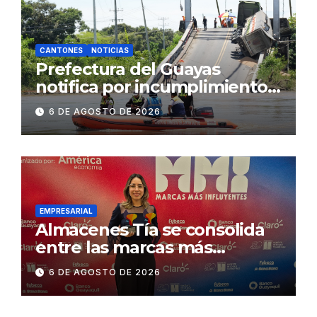
CANTONES
NOTICIAS
Prefectura del Guayas
notifica por incumplimiento
contractual a la
6 DE AGOSTO DE 2026
Concesionaria CONORTE y
exige celeridad en
desmontaje del puente
Gonzalo Icaza Cornejo, en
Daule
EMPRESARIAL
Almacenes Tía se consolida
entre las marcas más
influyentes del Ecuador
6 DE AGOSTO DE 2026