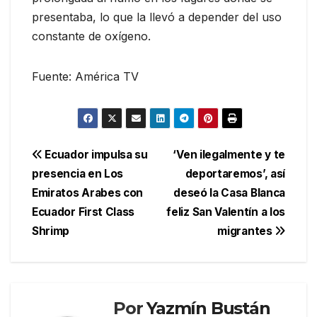
presentaba, lo que la llevó a depender del uso
constante de oxígeno.
Fuente: América TV
Navegación
Ecuador impulsa su
‘Ven ilegalmente y te
presencia en Los
deportaremos’, así
de
Emiratos Arabes con
deseó la Casa Blanca
entradas
Ecuador First Class
feliz San Valentín a los
Shrimp
migrantes
Por
Yazmín Bustán