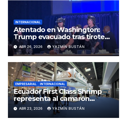
INTERNACIONAL
Atentado en Washington:
Trump evacuado tras tiroteo
en cena
ABR 26, 2026
YAZMÍN BUSTÁN
EMPRESARIAL
INTERNACIONAL
Ecuador First Class Shrimp
representa al camarón
ecuatoriano en importante
ABR 23, 2026
YAZMÍN BUSTÁN
feria europea