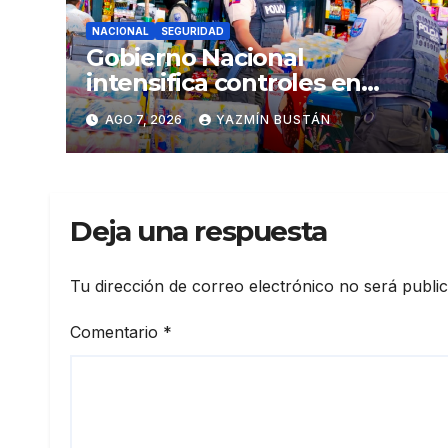
NACIONAL
SEGURIDAD
Gobierno Nacional
intensifica controles en
establecimientos y espacios
AGO 7, 2026
YAZMÍN BUSTÁN
públicos de Pichincha: 684
operativos en zonas
comerciales y de
concurrencia
Deja una respuesta
Tu dirección de correo electrónico no será publi
Comentario
*