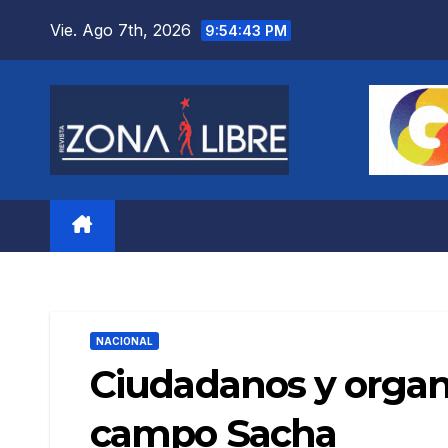
Saltar
Vie. Ago 7th, 2026
9:54:45 PM
al
contenido
NACIONAL
Ciudadanos y organi
campo Sacha