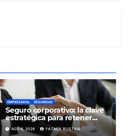
EMPRESARIAL
SEGURIDAD
Seguro corporativo: la clave
estratégica para retener
talento en Ecuador
AGO 6, 2026
YAZMÍN BUSTÁN