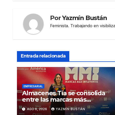
Por
Yazmín Bustán
Feminista. Trabajando en visibili
Entrada relacionada
EMPRESARIAL
Almacenes Tía se consolida
entre las marcas más
influyentes del Ecuador
AGO 6, 2026
YAZMÍN BUSTÁN