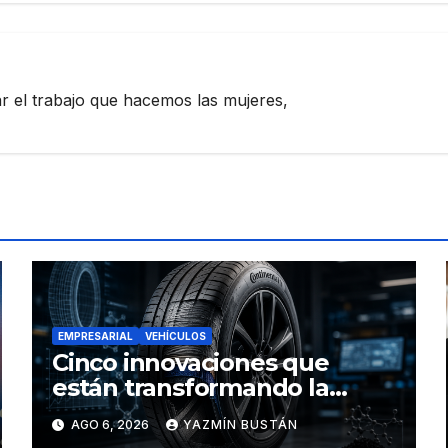
zar el trabajo que hacemos las mujeres,
EMPRESARIAL
VEHÍCULOS
Cinco innovaciones que
están transformando la
industria de los neumáticos y
AGO 6, 2026
YAZMÍN BUSTÁN
redefinen el futuro de la