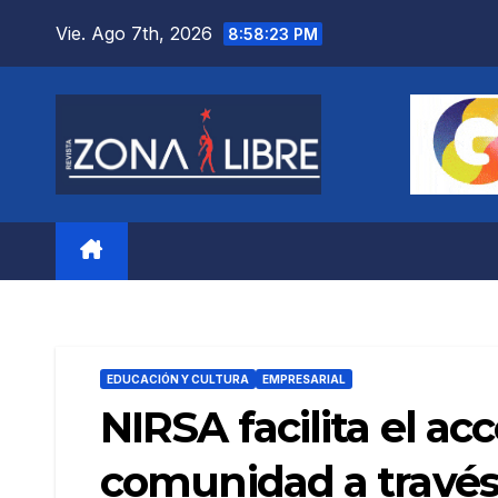
Saltar
Vie. Ago 7th, 2026
8:58:25 PM
al
contenido
EDUCACIÓN Y CULTURA
EMPRESARIAL
NIRSA facilita el ac
comunidad a través 