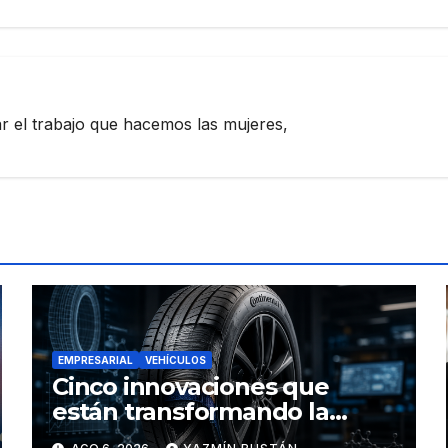
zar el trabajo que hacemos las mujeres,
EMPRESARIAL
VEHÍCULOS
Cinco innovaciones que
están transformando la
industria de los neumáticos y