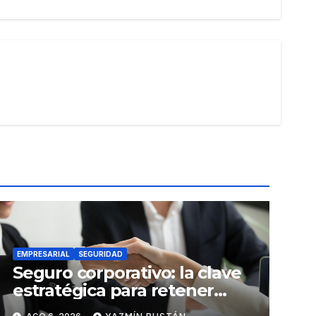
EMPRESARIAL
SEGURIDAD
Seguro corporativo: la clave
estratégica para retener
talento en Ecuador