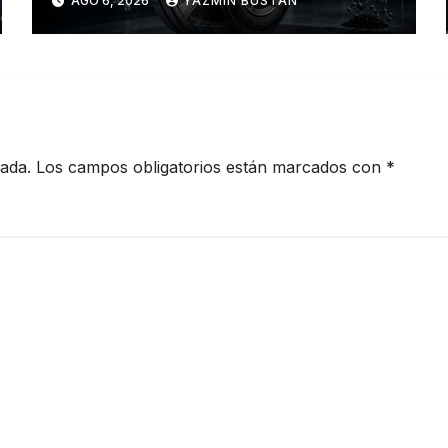
AGO 6, 2026
YAZMÍN BUSTÁN
redefinen el futuro de la
movilidad
cada.
Los campos obligatorios están marcados con
*