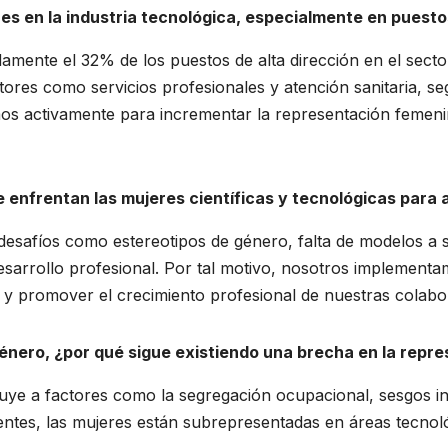
eres en la industria tecnológica, especialmente en puesto
mente el 32% de los puestos de alta dirección en el sector 
ores como servicios profesionales y atención sanitaria, s
mos activamente para incrementar la representación femeni
e enfrentan las mujeres científicas y tecnológicas para
desafíos como estereotipos de género, falta de modelos a s
esarrollo profesional. Por tal motivo, nosotros implementa
as y promover el crecimiento profesional de nuestras colab
énero, ¿por qué sigue existiendo una brecha en la repr
ibuye a factores como la segregación ocupacional, sesgos i
tes, las mujeres están subrepresentadas en áreas tecnológ