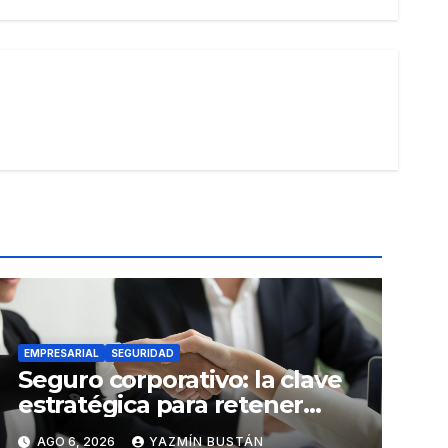
EMPRESARIAL
SEGURIDAD
Seguro corporativo: la clave
estratégica para retener
talento en Ecuador
AGO 6, 2026
YAZMÍN BUSTÁN