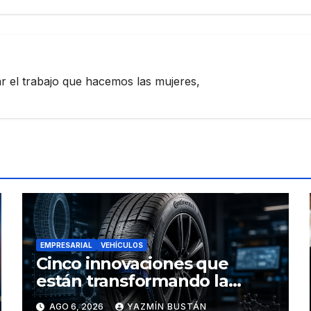
zar el trabajo que hacemos las mujeres,
EMPRESARIAL
VEHÍCULOS
Cinco innovaciones que
están transformando la
industria de los neumáticos y
AGO 6, 2026
YAZMÍN BUSTÁN