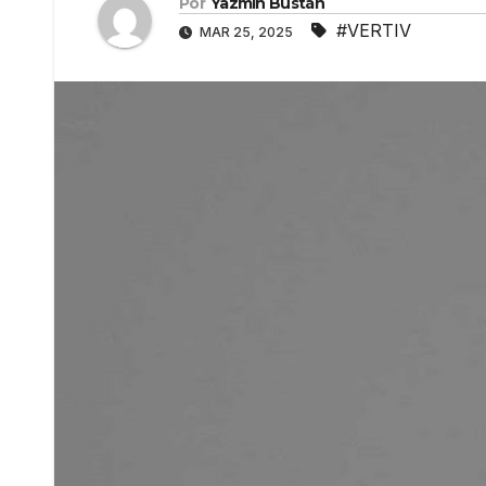
Por
Yazmín Bustán
#VERTIV
MAR 25, 2025