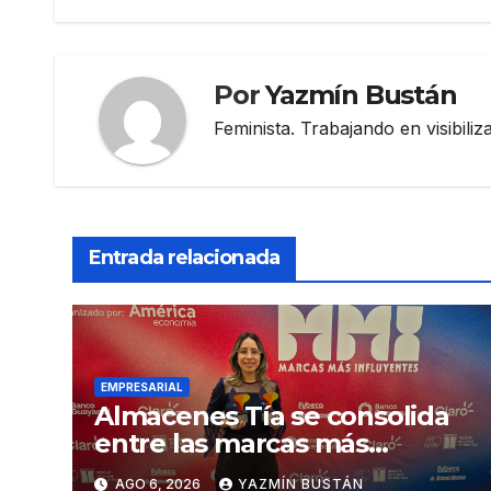
entradas
Por
Yazmín Bustán
Feminista. Trabajando en visibili
Entrada relacionada
EMPRESARIAL
Almacenes Tía se consolida
entre las marcas más
influyentes del Ecuador
AGO 6, 2026
YAZMÍN BUSTÁN