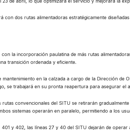
23 de abril, lo que optimizará el servicio y mejorará la exp
 con dos rutas alimentadoras estratégicamente diseñadas p
 con la incorporación paulatina de más rutas alimentadora
 una transición ordenada y eficiente.
e mantenimiento en la calzada a cargo de la Dirección de O
argo, se trabajará en su pronta reapertura para asegurar el a
 las rutas convencionales del SITU se retirarán gradualment
ambos sistemas operarán en paralelo, permitiendo a los usua
 401 y 402, las líneas 27 y 40 del SITU dejarán de operar a 