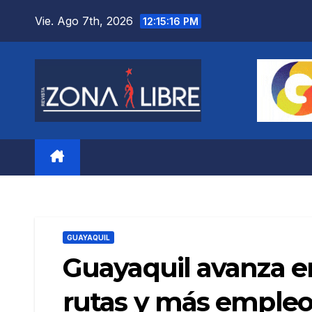
Saltar
Vie. Ago 7th, 2026
12:15:18 PM
al
contenido
GUAYAQUIL
Guayaquil avanza en
rutas y más emple