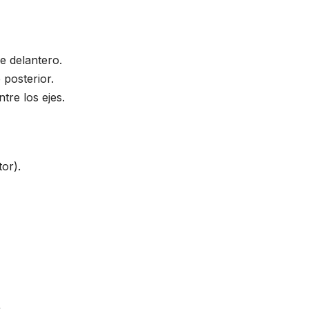
je delantero.
 posterior.
tre los ejes.
or).