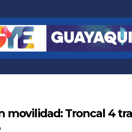
 movilidad: Troncal 4 tr
o