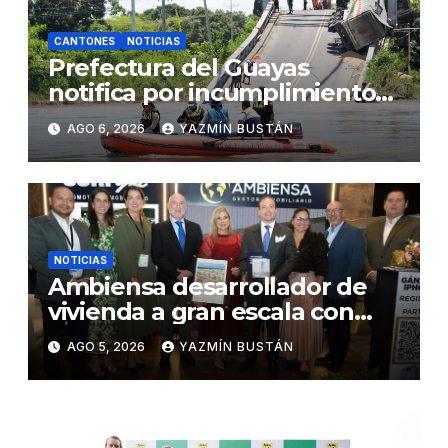
CANTONES
NOTICIAS
Prefectura del Guayas
notifica por incumplimiento
contractual a la Concesionaria
AGO 6, 2026
YAZMÍN BUSTÁN
CONORTE y exige celeridad
en desmontaje del puente
Gonzalo Icaza Cornejo, en
Daule
NOTICIAS
Ambiensa desarrollador de
vivienda a gran escala con
estándares internacionales
AGO 5, 2026
YAZMÍN BUSTÁN
de sostenibilidad