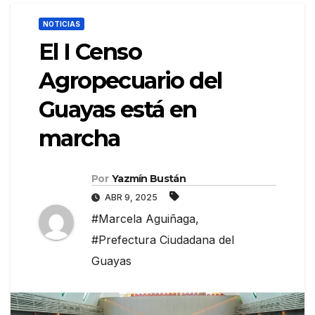
NOTICIAS
El I Censo
Agropecuario del
Guayas está en
marcha
Por
Yazmín Bustán
ABR 9, 2025
#Marcela Aguiñaga
,
#Prefectura Ciudadana del
Guayas