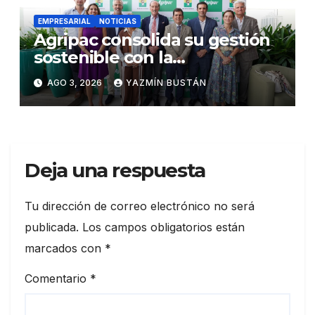
EMPRESARIAL
NOTICIAS
Agripac consolida su gestión
sostenible con la
presentación de su octava
AGO 3, 2026
YAZMÍN BUSTÁN
Memoria de Sostenibilidad
Deja una respuesta
Tu dirección de correo electrónico no será
publicada.
Los campos obligatorios están
marcados con
*
Comentario
*