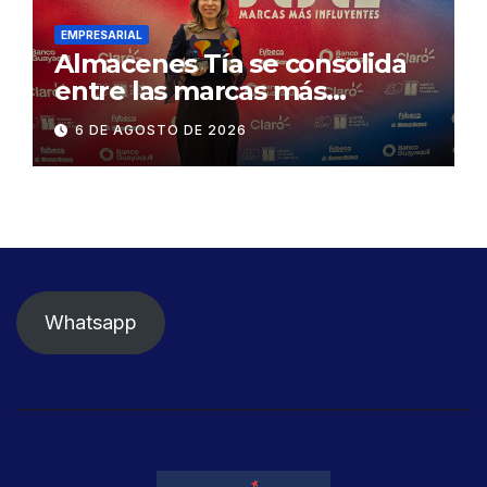
Daule
EMPRESARIAL
Almacenes Tía se consolida
entre las marcas más
influyentes del Ecuador
6 DE AGOSTO DE 2026
Whatsapp