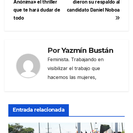
Anónima» el thriller
dieron su respaldo al
de
que te hará dudar de
candidato Daniel Noboa
entradas
todo
Por
Yazmín Bustán
Feminista. Trabajando en
visibilizar el trabajo que
hacemos las mujeres,
Entrada relacionada