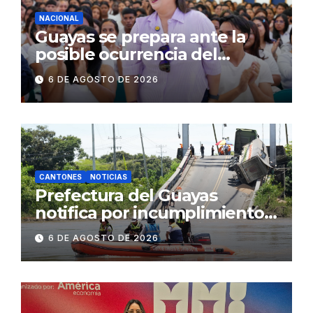
NACIONAL
Guayas se prepara ante la
posible ocurrencia del
fenómeno de El Niño:
6 DE AGOSTO DE 2026
Gobierno Nacional capacita a
2.500 jóvenes
CANTONES
NOTICIAS
Prefectura del Guayas
notifica por incumplimiento
contractual a la
6 DE AGOSTO DE 2026
Concesionaria CONORTE y
exige celeridad en
desmontaje del puente
Gonzalo Icaza Cornejo, en