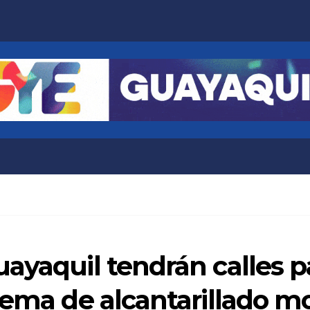
uayaquil tendrán calles 
tema de alcantarillado 