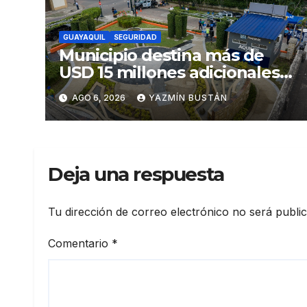
GUAYAQUIL
SEGURIDAD
Municipio destina más de
USD 15 millones adicionales a
SEGURA EP para fortalecer la
AGO 6, 2026
YAZMÍN BUSTÁN
seguridad ciudadana
Deja una respuesta
Tu dirección de correo electrónico no será publi
Comentario
*