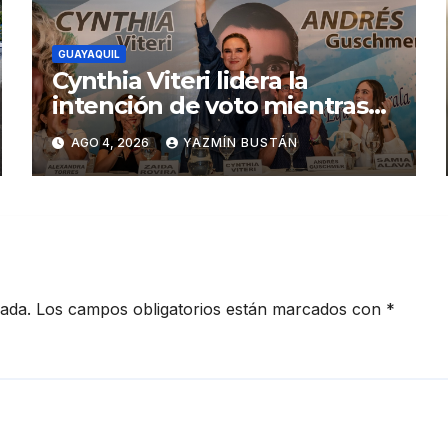
GUAYAQUIL
Cynthia Viteri lidera la
intención de voto mientras
Andrés Guschmer muestra
AGO 4, 2026
YAZMÍN BUSTÁN
un destacado crecimiento,
según AtlasIntel
cada.
Los campos obligatorios están marcados con
*