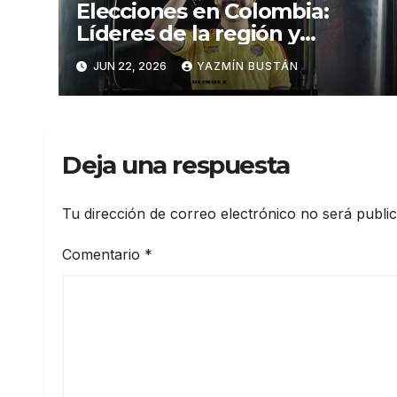
Elecciones en Colombia:
Líderes de la región y
Estados Unidos felicitan a
JUN 22, 2026
YAZMÍN BUSTÁN
Abelardo de la Espriella por
su victoria preliminar.
Deja una respuesta
Tu dirección de correo electrónico no será publi
Comentario
*