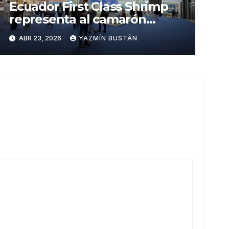
Ecuador First Class Shrimp
representa al camarón
ecuatoriano en importante
ABR 23, 2026
YAZMÍN BUSTÁN
feria europea