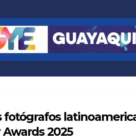
 fotógrafos latinoameric
 Awards 2025