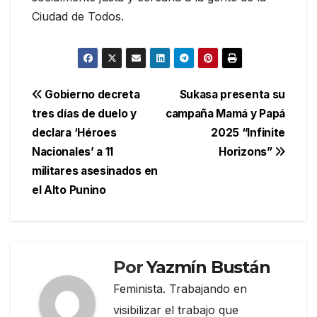
Ciudad de Todos.
Navegación
Gobierno decreta
Sukasa presenta su
tres días de duelo y
campaña Mamá y Papá
de
declara ‘Héroes
2025 “Infinite
entradas
Nacionales’ a 11
Horizons”
militares asesinados en
el Alto Punino
Por
Yazmín Bustán
Feminista. Trabajando en
visibilizar el trabajo que