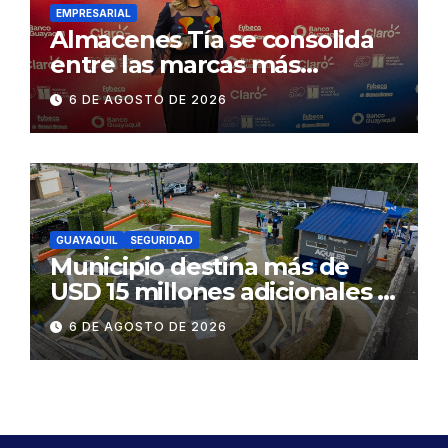
EMPRESARIAL
Almacenes Tía se consolida
entre las marcas más
influyentes del Ecuador
6 DE AGOSTO DE 2026
GUAYAQUIL
SEGURIDAD
Municipio destina más de
USD 15 millones adicionales a
SEGURA EP para fortalecer la
6 DE AGOSTO DE 2026
seguridad ciudadana