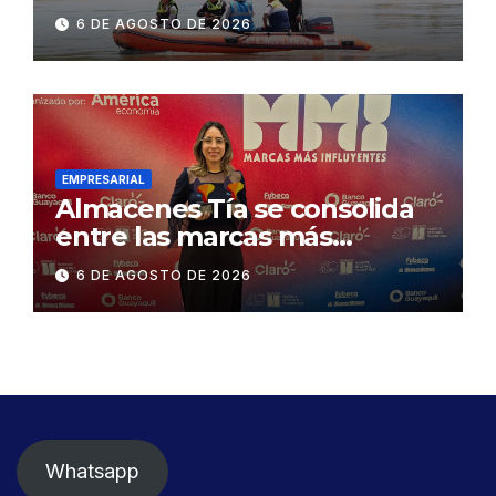
contractual a la
6 DE AGOSTO DE 2026
Concesionaria CONORTE y
exige celeridad en
desmontaje del puente
Gonzalo Icaza Cornejo, en
Daule
EMPRESARIAL
Almacenes Tía se consolida
entre las marcas más
influyentes del Ecuador
6 DE AGOSTO DE 2026
Whatsapp