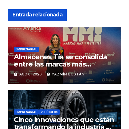
Entrada relacionada
EMPRESARIAL
Almacenes Tía se consolida
entre las marcas más
influyentes del Ecuador
AGO 6, 2026
YAZMÍN BUSTÁN
EMPRESARIAL
VEHÍCULOS
Cinco innovaciones que están
transformando la industria de