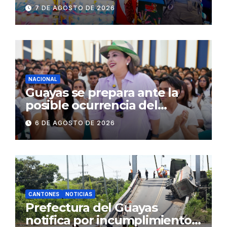
establecimientos y espacios
7 DE AGOSTO DE 2026
públicos de Pichincha: 684
operativos en zonas
comerciales y de
concurrencia
NACIONAL
Guayas se prepara ante la
posible ocurrencia del
fenómeno de El Niño:
6 DE AGOSTO DE 2026
Gobierno Nacional capacita a
2.500 jóvenes
CANTONES
NOTICIAS
Prefectura del Guayas
notifica por incumplimiento