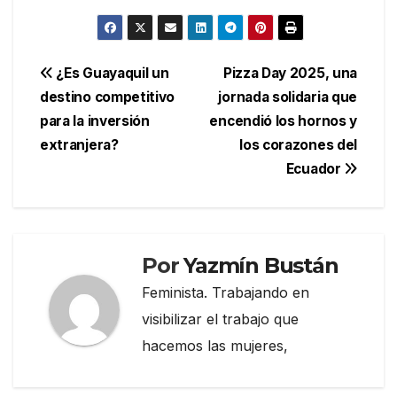
Navegación
¿Es Guayaquil un
Pizza Day 2025, una
destino competitivo
jornada solidaria que
de
para la inversión
encendió los hornos y
entradas
extranjera?
los corazones del
Ecuador
Por
Yazmín Bustán
Feminista. Trabajando en
visibilizar el trabajo que
hacemos las mujeres,