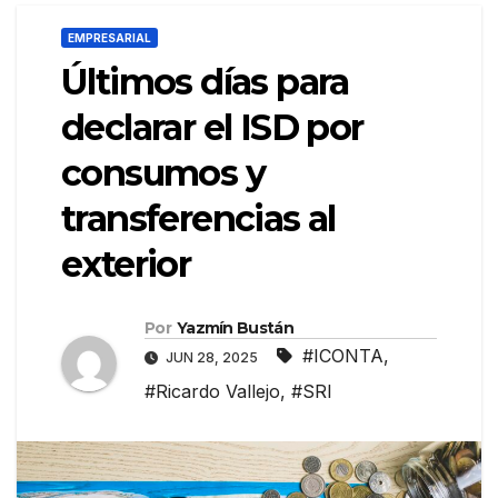
EMPRESARIAL
Últimos días para
declarar el ISD por
consumos y
transferencias al
exterior
Por
Yazmín Bustán
#ICONTA
,
JUN 28, 2025
#Ricardo Vallejo
,
#SRI