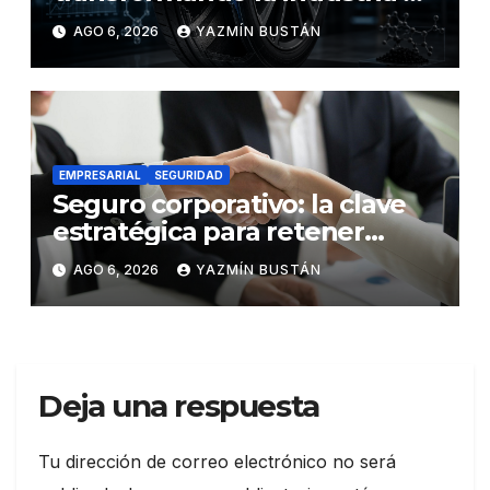
los neumáticos y redefinen el
AGO 6, 2026
YAZMÍN BUSTÁN
futuro de la movilidad
EMPRESARIAL
SEGURIDAD
Seguro corporativo: la clave
estratégica para retener
talento en Ecuador
AGO 6, 2026
YAZMÍN BUSTÁN
Deja una respuesta
Tu dirección de correo electrónico no será