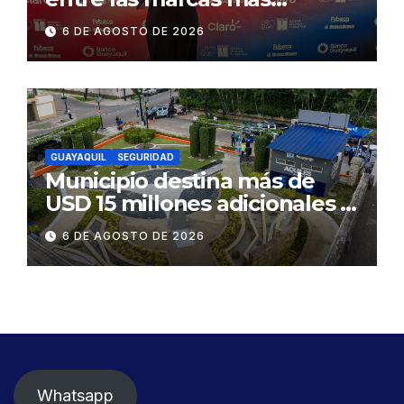
influyentes del Ecuador
6 DE AGOSTO DE 2026
GUAYAQUIL
SEGURIDAD
Municipio destina más de
USD 15 millones adicionales a
SEGURA EP para fortalecer la
6 DE AGOSTO DE 2026
seguridad ciudadana
Whatsapp