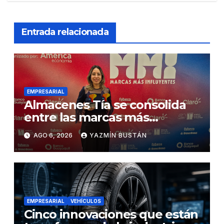
Entrada relacionada
EMPRESARIAL
Almacenes Tía se consolida
entre las marcas más
influyentes del Ecuador
AGO 6, 2026
YAZMÍN BUSTÁN
EMPRESARIAL
VEHÍCULOS
Cinco innovaciones que están