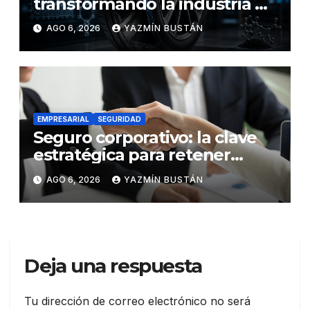
transformando la industria de
los neumáticos y redefinen el
AGO 6, 2026
YAZMÍN BUSTÁN
futuro de la movilidad
EMPRESARIAL
SEGURIDAD
Seguro corporativo: la clave
estratégica para retener
talento en Ecuador
AGO 6, 2026
YAZMÍN BUSTÁN
Deja una respuesta
Tu dirección de correo electrónico no será