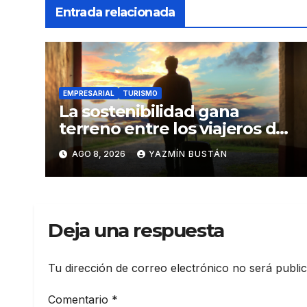
Entrada relacionada
EMPRESARIAL
TURISMO
La sostenibilidad gana
terreno entre los viajeros de
negocios
AGO 8, 2026
YAZMÍN BUSTÁN
Deja una respuesta
Tu dirección de correo electrónico no será publi
Comentario
*