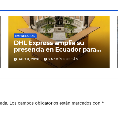
EMPRESARIAL
DHL Express amplia su
presencia en Ecuador para
responder al crecimiento de
AGO 8, 2026
YAZMÍN BUSTÁN
las exportaciones
cada.
Los campos obligatorios están marcados con
*