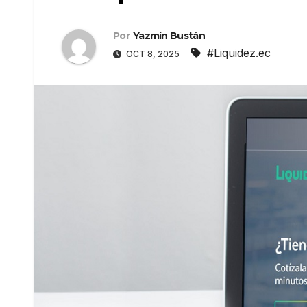
Por
Yazmín Bustán
#Liquidez.ec
OCT 8, 2025