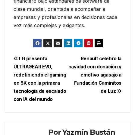
financiero bajo estándares de software de
clase mundial, orientada a acompañar a
empresas y profesionales en decisiones cada
vez más complejas y exigentes.
Navegación
LG presenta
Renault celebró la
ULTRAGEAR EVO,
navidad con donación y
de
redefiniendo el gaming
emotivo agasajo a
entradas
en 5K con la primera
Fundación Caminitos
tecnología de escalado
de Luz
con IA del mundo
Por
Yazmín Bustán