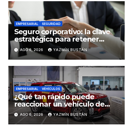
EMPRESARIAL
SEGURIDAD
Seguro corporativo: la clave
estratégica para retener
talento en Ecuador
AGO 6, 2026
YAZMÍN BUSTÁN
EMPRESARIAL
VEHÍCULOS
¿Qué tan rápido puede
reaccionar un vehículo de
lujo ante una emergencia?
AGO 6, 2026
YAZMÍN BUSTÁN