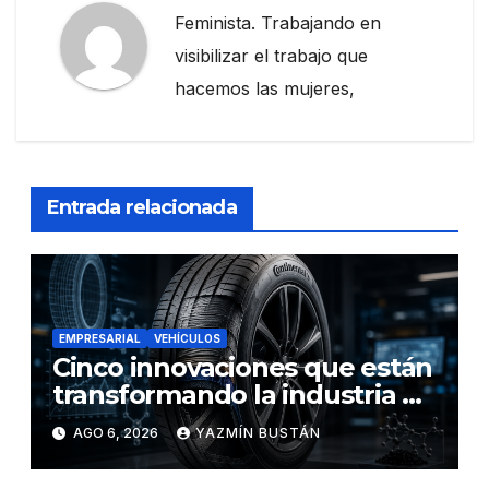
Feminista. Trabajando en
visibilizar el trabajo que
hacemos las mujeres,
Entrada relacionada
EMPRESARIAL
VEHÍCULOS
Cinco innovaciones que están
transformando la industria de
los neumáticos y redefinen el
AGO 6, 2026
YAZMÍN BUSTÁN
futuro de la movilidad