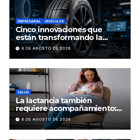
EMPRESARIAL
VEHÍCULOS
Cinco innovaciones que
están transformando la
industria de los neumáticos y
6 DE AGOSTO DE 2026
redefinen el futuro de la
movilidad
SALUD
La lactancia también
requiere acompañamiento:
el respaldo que necesitan la
6 DE AGOSTO DE 2026
madre y el bebé