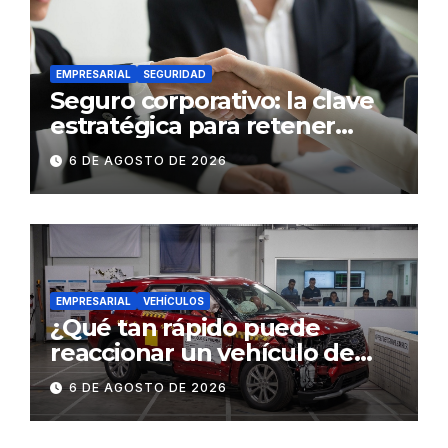
EMPRESARIAL
SEGURIDAD
Seguro corporativo: la clave
estratégica para retener
talento en Ecuador
6 DE AGOSTO DE 2026
EMPRESARIAL
VEHÍCULOS
¿Qué tan rápido puede
reaccionar un vehículo de
lujo ante una emergencia?
6 DE AGOSTO DE 2026