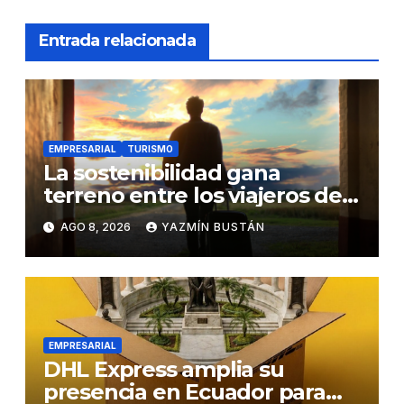
Entrada relacionada
EMPRESARIAL
TURISMO
La sostenibilidad gana
terreno entre los viajeros de
negocios
AGO 8, 2026
YAZMÍN BUSTÁN
EMPRESARIAL
DHL Express amplia su
presencia en Ecuador para