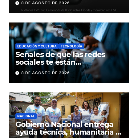
8 DE AGOSTO DE 2026
inteligente y control táctil
EDUCACIÓN Y CULTURA
TECNOLOGÍA
Señales de que las redes
sociales te están
consumiendo
8 DE AGOSTO DE 2026
NACIONAL
Gobierno Nacional entrega
ayuda técnica, humanitaria y