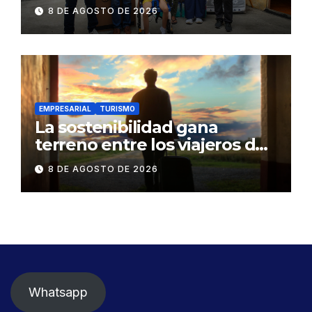
Bono Joaquín Gallegos Lara a
8 DE AGOSTO DE 2026
familia en situación de
vulnerabilidad
EMPRESARIAL
TURISMO
La sostenibilidad gana
terreno entre los viajeros de
negocios
8 DE AGOSTO DE 2026
Whatsapp