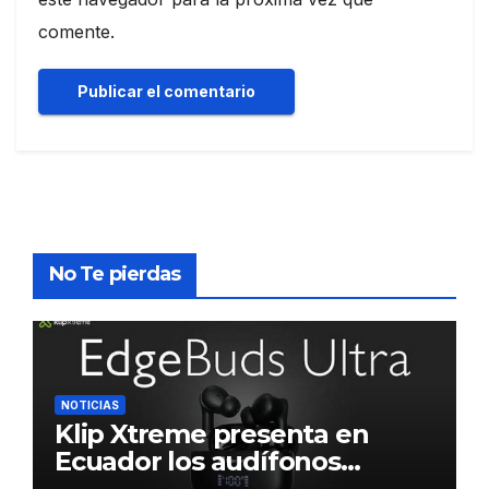
comente.
No Te pierdas
NOTICIAS
Klip Xtreme presenta en
Ecuador los audífonos
DynaBuds con sonido