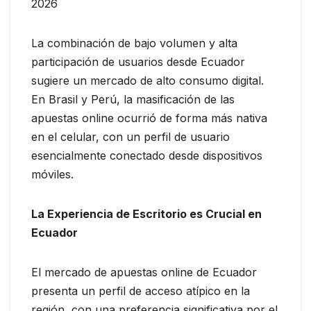
2026
La combinación de bajo volumen y alta
participación de usuarios desde Ecuador
sugiere un mercado de alto consumo digital.
En Brasil y Perú, la masificación de las
apuestas online ocurrió de forma más nativa
en el celular, con un perfil de usuario
esencialmente conectado desde dispositivos
móviles.
La Experiencia de Escritorio es Crucial en
Ecuador
El mercado de apuestas online de Ecuador
presenta un perfil de acceso atípico en la
región, con una preferencia significativa por el