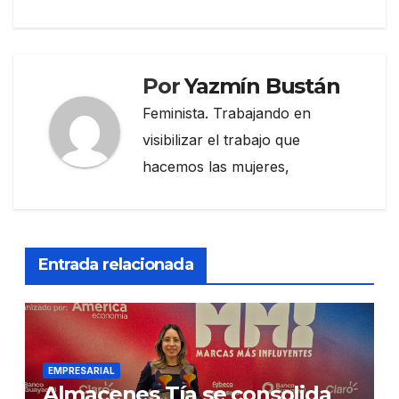
Por
Yazmín Bustán
Feminista. Trabajando en
visibilizar el trabajo que
hacemos las mujeres,
Entrada relacionada
EMPRESARIAL
Almacenes Tía se consolida