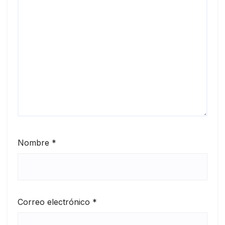
Nombre
*
Correo electrónico
*