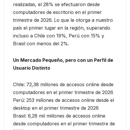
realizadas, el 28% se efectuaron desde
computadores de escritorio en el primer
trimestre de 2026. Lo que le otorga a nuestro
país el primer lugar en la región, superando
incluso a Chile con 19%, Perú con 15% y
Brasil con menos del 2%.
Un Mercado Pequeño, pero con un Perfil de
Usuario Distinto
Chile: 72,38 millones de accesos online desde
computadores en el primer trimestre de 2026
Perú: 253 millones de accesos online desde el
desktop en el primer trimestre de 2026
Brasil: 6,28 mil millones de accesos online
desde computadores en el primer trimestre de