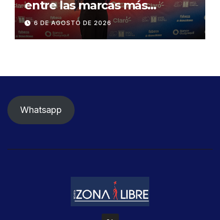
entre las marcas más
influyentes del Ecuador
6 DE AGOSTO DE 2026
Whatsapp