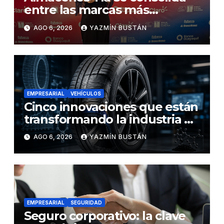
entre las marcas más
influyentes del Ecuador
AGO 6, 2026
YAZMÍN BUSTÁN
EMPRESARIAL
VEHÍCULOS
Cinco innovaciones que están
transformando la industria de
los neumáticos y redefinen el
AGO 6, 2026
YAZMÍN BUSTÁN
futuro de la movilidad
EMPRESARIAL
SEGURIDAD
Seguro corporativo: la clave