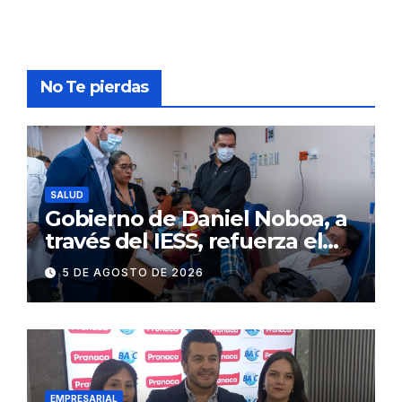
No Te pierdas
SALUD
Gobierno de Daniel Noboa, a
través del IESS, refuerza el
abastecimiento de insulina
5 DE AGOSTO DE 2026
en 86 establecimientos de
salud
EMPRESARIAL