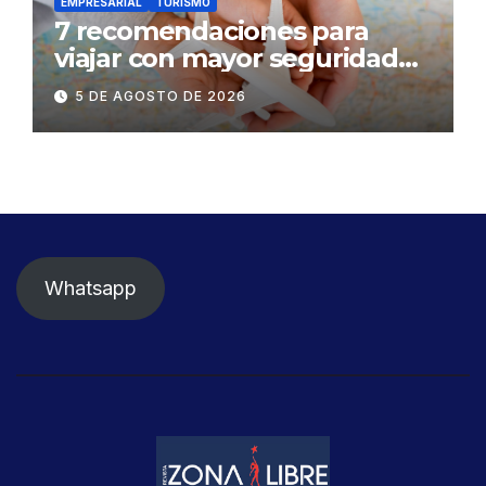
EMPRESARIAL
TURISMO
7 recomendaciones para
viajar con mayor seguridad
dentro y fuera del Ecuador
5 DE AGOSTO DE 2026
Whatsapp