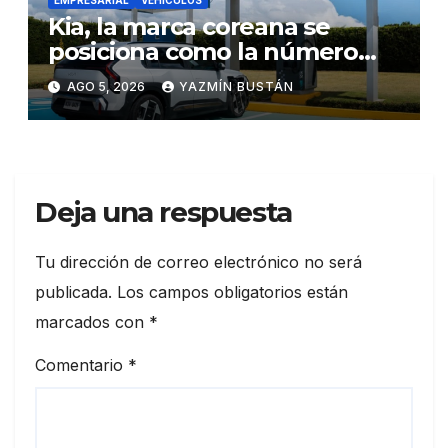
Kia, la marca coreana se
posiciona como la número
uno en ventas de vehículos
AGO 5, 2026
YAZMÍN BUSTÁN
eléctricos en Ecuador
durante julio
Deja una respuesta
Tu dirección de correo electrónico no será
publicada.
Los campos obligatorios están
marcados con
*
Comentario
*