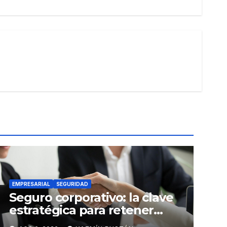
EMPRESARIAL
SEGURIDAD
Seguro corporativo: la clave
estratégica para retener
talento en Ecuador