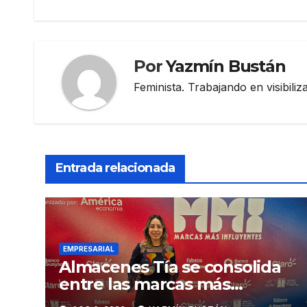
entradas
Por
Yazmín Bustán
Feminista. Trabajando en visibili
Entrada relacionada
EMPRESARIAL
Almacenes Tía se consolida
entre las marcas más
influyentes del Ecuador