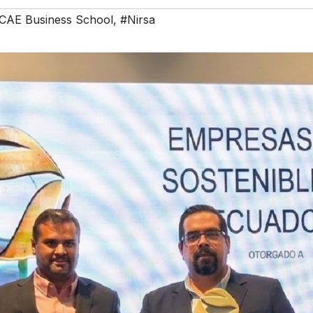
CAE Business School
,
#Nirsa