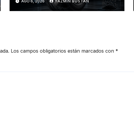
AGO 6, 2026
YAZMÍN BUSTÁN
redefinen el futuro de la
movilidad
cada.
Los campos obligatorios están marcados con
*