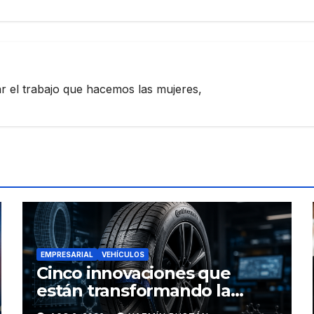
zar el trabajo que hacemos las mujeres,
EMPRESARIAL
VEHÍCULOS
Cinco innovaciones que
están transformando la
industria de los neumáticos y