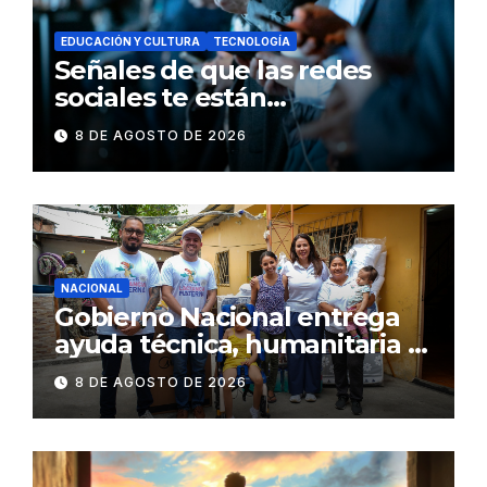
EDUCACIÓN Y CULTURA
TECNOLOGÍA
Señales de que las redes
sociales te están
consumiendo
8 DE AGOSTO DE 2026
NACIONAL
Gobierno Nacional entrega
ayuda técnica, humanitaria y
Bono Joaquín Gallegos Lara a
8 DE AGOSTO DE 2026
familia en situación de
vulnerabilidad