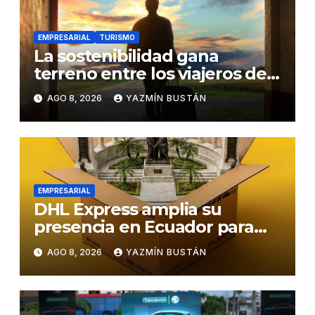
EMPRESARIAL
TURISMO
La sostenibilidad gana
terreno entre los viajeros de
negocios
AGO 8, 2026
YAZMÍN BUSTÁN
EMPRESARIAL
DHL Express amplia su
presencia en Ecuador para
responder al crecimiento de
AGO 8, 2026
YAZMÍN BUSTÁN
las exportaciones