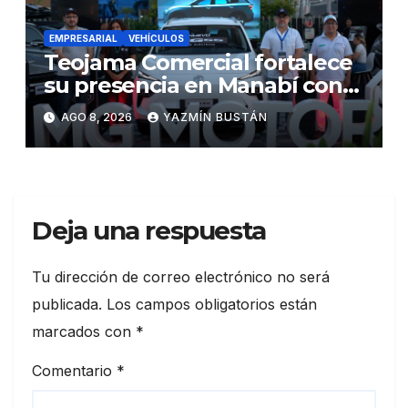
EMPRESARIAL
VEHÍCULOS
Teojama Comercial fortalece
su presencia en Manabí con
una apuesta por la movilidad
AGO 8, 2026
YAZMÍN BUSTÁN
híbrida y eléctrica durante
ExpoAuto del Pacífico 2026
Deja una respuesta
Tu dirección de correo electrónico no será
publicada.
Los campos obligatorios están
marcados con
*
Comentario
*