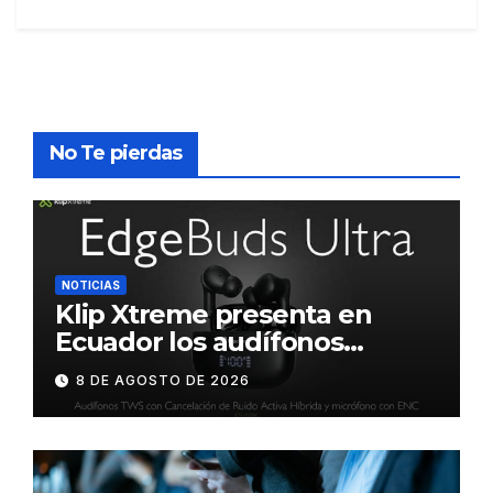
No Te pierdas
NOTICIAS
Klip Xtreme presenta en
Ecuador los audífonos
DynaBuds con sonido
8 DE AGOSTO DE 2026
inteligente y control táctil