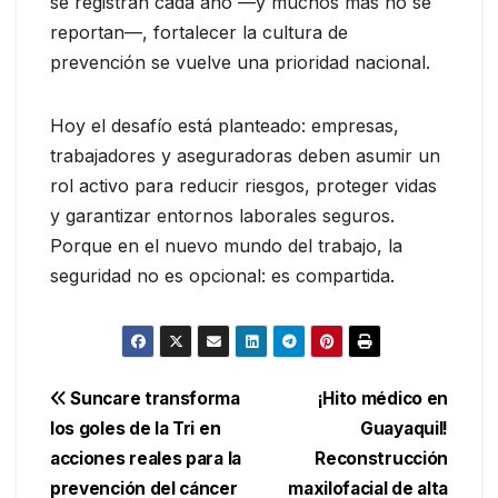
se registran cada año —y muchos más no se
reportan—, fortalecer la cultura de
prevención se vuelve una prioridad nacional.
Hoy el desafío está planteado: empresas,
trabajadores y aseguradoras deben asumir un
rol activo para reducir riesgos, proteger vidas
y garantizar entornos laborales seguros.
Porque en el nuevo mundo del trabajo, la
seguridad no es opcional: es compartida.
Navegación
Suncare transforma
¡Hito médico en
los goles de la Tri en
Guayaquil!
de
acciones reales para la
Reconstrucción
entradas
prevención del cáncer
maxilofacial de alta