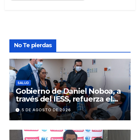
No Te pierdas
SALUD
Gobierno de Daniel Noboa, a
través del IESS, refuerza el
abastecimiento de insulina
5 DE AGOSTO DE 2026
en 86 establecimientos de
salud