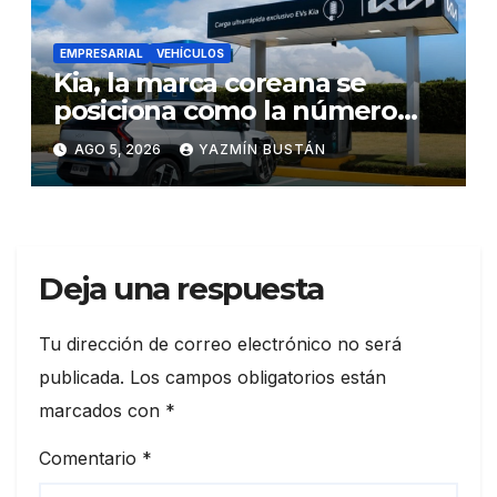
EMPRESARIAL
VEHÍCULOS
Kia, la marca coreana se
posiciona como la número
uno en ventas de vehículos
AGO 5, 2026
YAZMÍN BUSTÁN
eléctricos en Ecuador
durante julio
Deja una respuesta
Tu dirección de correo electrónico no será
publicada.
Los campos obligatorios están
marcados con
*
Comentario
*