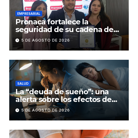
EMPRESARIAL
Pronaca fortalece la
seguridad de su cadena de
suministro con certificación
5 DE AGOSTO DE 2026
BASC en dos plantas
SALUD
La “deuda de sueño”: una
alerta sobre los efectos de
dormir mal en la salud física y
5 DE AGOSTO DE 2026
mental