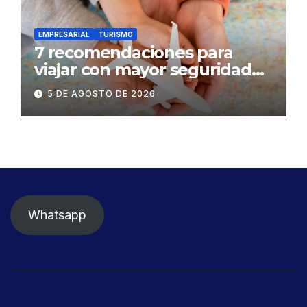
EMPRESARIAL
TURISMO
7 recomendaciones para
viajar con mayor seguridad
dentro y fuera del Ecuador
5 DE AGOSTO DE 2026
Whatsapp