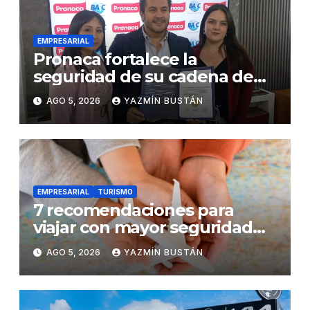
EMPRESARIAL
Pronaca fortalece la
seguridad de su cadena de
suministro con certificación
AGO 5, 2026
YAZMÍN BUSTÁN
BASC en dos plantas
EMPRESARIAL
TURISMO
7 recomendaciones para
viajar con mayor seguridad
dentro y fuera del Ecuador
AGO 5, 2026
YAZMÍN BUSTÁN