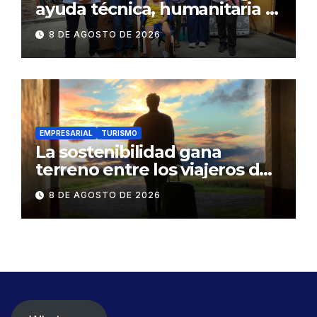
ayuda técnica, humanitaria y
Bono Joaquín Gallegos Lara a
8 DE AGOSTO DE 2026
familia en situación de
vulnerabilidad
EMPRESARIAL
TURISMO
La sostenibilidad gana
terreno entre los viajeros de
negocios
8 DE AGOSTO DE 2026