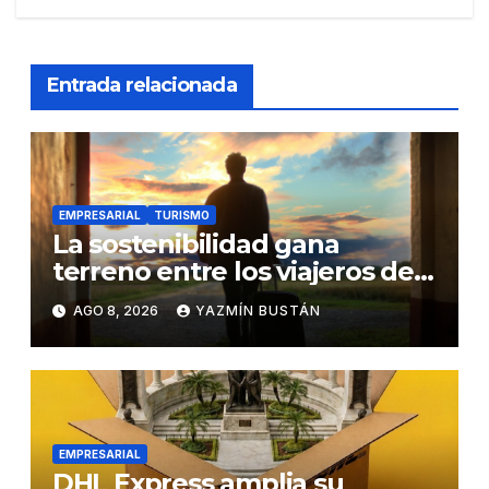
Entrada relacionada
EMPRESARIAL
TURISMO
La sostenibilidad gana
terreno entre los viajeros de
negocios
AGO 8, 2026
YAZMÍN BUSTÁN
EMPRESARIAL
DHL Express amplia su