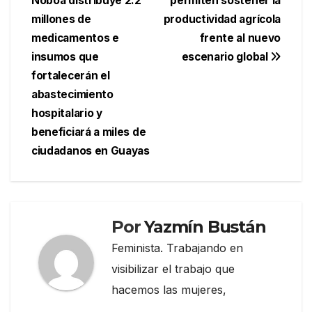
Noboa distribuye 2.2
permiten sostener la
entradas
millones de
productividad agrícola
medicamentos e
frente al nuevo
insumos que
escenario global
fortalecerán el
abastecimiento
hospitalario y
beneficiará a miles de
ciudadanos en Guayas
Por
Yazmín Bustán
Feminista. Trabajando en
visibilizar el trabajo que
hacemos las mujeres,