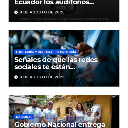
Ecuador los audífonos
DynaBuds con sonido
8 DE AGOSTO DE 2026
inteligente y control táctil
EDUCACIÓN Y CULTURA
TECNOLOGÍA
Señales de que las redes
sociales te están
consumiendo
8 DE AGOSTO DE 2026
NACIONAL
Gobierno Nacional entrega