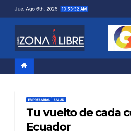
Saltar
Jue. Ago 6th, 2026
10:53:33 AM
al
contenido
EMPRESARIAL
SALUD
Tu vuelto de cada 
Ecuador