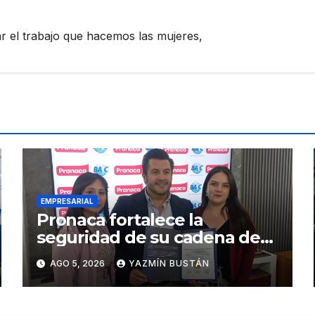
zar el trabajo que hacemos las mujeres,
EMPRESARIAL
Pronaca fortalece la
seguridad de su cadena de
suministro con certificación
AGO 5, 2026
YAZMÍN BUSTÁN
BASC en dos plantas