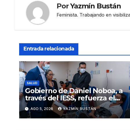
Por
Yazmín Bustán
Feminista. Trabajando en visibili
Entrada relacionada
SALUD
Gobierno de Daniel Noboa, a
través del IESS, refuerza el
abastecimiento de insulina
AGO 5, 2026
YAZMÍN BUSTÁN
en 86 establecimientos de
salud