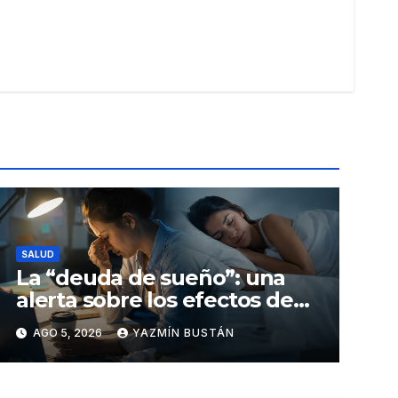
SALUD
La “deuda de sueño”: una
alerta sobre los efectos de
dormir mal en la salud física
AGO 5, 2026
YAZMÍN BUSTÁN
y mental