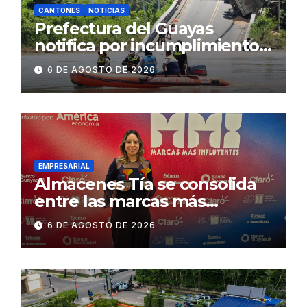
CANTONES
NOTICIAS
Prefectura del Guayas
notifica por incumplimiento
contractual a la
6 DE AGOSTO DE 2026
Concesionaria CONORTE y
exige celeridad en
desmontaje del puente
Gonzalo Icaza Cornejo, en
Daule
EMPRESARIAL
Almacenes Tía se consolida
entre las marcas más
influyentes del Ecuador
6 DE AGOSTO DE 2026