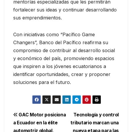
mentorías especializadas que les permitirán
fortalecer sus ideas y continuar desarrollando
sus emprendimientos.
Con iniciativas como “Pacífico Game
Changers”, Banco del Pacífico reafirma su
compromiso de contribuir al desarrollo social
y económico del país, promoviendo espacios
que inspiren a los jóvenes ecuatorianos a
identificar oportunidades, crear y proponer
soluciones para el futuro.
Navegación
GAC Motor posiciona
Tecnología y control
a Ecuador en la élite
tributario marcan una
de
automotriz global,
nueva etapa para las