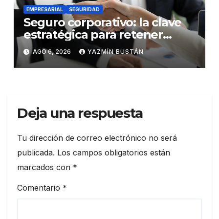
EMPRESARIAL
SEGURIDAD
Seguro corporativo: la clave
estratégica para retener
talento en Ecuador
AGO 6, 2026
YAZMÍN BUSTÁN
Deja una respuesta
Tu dirección de correo electrónico no será
publicada.
Los campos obligatorios están
marcados con
*
Comentario
*