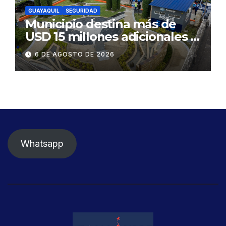
GUAYAQUIL
SEGURIDAD
Municipio destina más de
USD 15 millones adicionales a
SEGURA EP para fortalecer la
6 DE AGOSTO DE 2026
seguridad ciudadana
Whatsapp