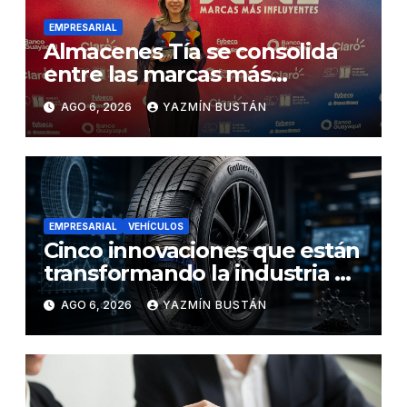
EMPRESARIAL
Almacenes Tía se consolida
entre las marcas más
influyentes del Ecuador
AGO 6, 2026
YAZMÍN BUSTÁN
EMPRESARIAL
VEHÍCULOS
Cinco innovaciones que están
transformando la industria de
los neumáticos y redefinen el
AGO 6, 2026
YAZMÍN BUSTÁN
futuro de la movilidad