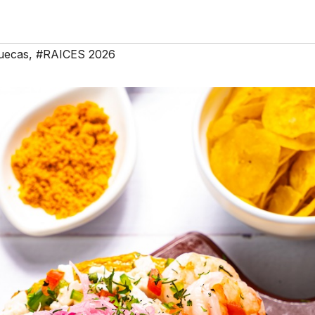
uecas
,
#RAICES 2026