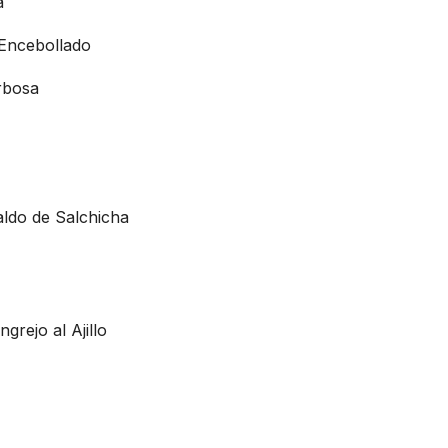
a
 Encebollado
rbosa
aldo de Salchicha
rejo al Ajillo