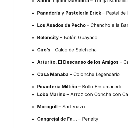
Sabor Típico Manabita
– Tonga Manabit
Panadería y Pastelería Erick
– Pastel de
Los Asados de Pecho
– Chancho a la Ba
Boloncity
– Bolón Guayaco
Ciro’s
– Caldo de Salchicha
Arturito, El Descanso de los Amigos
– C
Casa Manaba
– Colonche Legendario
Picantería Miltiño
– Bollo Ensumacado
Lobo Marino
– Arroz con Concha con Cang
Morogrill
– Sartenazo
Cangrejal de Fa…
– Penalty