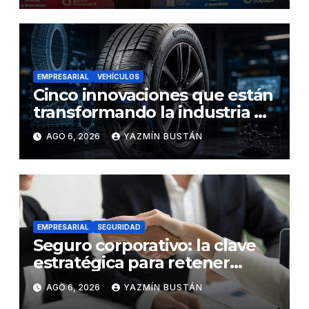
EMPRESARIAL
VEHÍCULOS
Cinco innovaciones que están
transformando la industria de
los neumáticos y redefinen el
AGO 6, 2026
YAZMÍN BUSTÁN
futuro de la movilidad
EMPRESARIAL
SEGURIDAD
Seguro corporativo: la clave
estratégica para retener
talento en Ecuador
AGO 6, 2026
YAZMÍN BUSTÁN