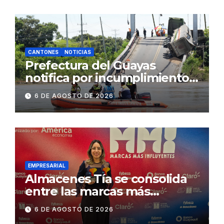
2.500 jóvenes
CANTONES
NOTICIAS
Prefectura del Guayas
notifica por incumplimiento
contractual a la
6 DE AGOSTO DE 2026
Concesionaria CONORTE y
exige celeridad en
desmontaje del puente
Gonzalo Icaza Cornejo, en
Daule
EMPRESARIAL
Almacenes Tía se consolida
entre las marcas más
influyentes del Ecuador
6 DE AGOSTO DE 2026