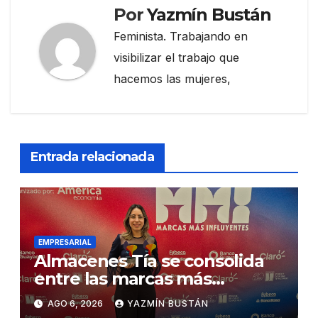
Por
Yazmín Bustán
Feminista. Trabajando en
visibilizar el trabajo que
hacemos las mujeres,
Entrada relacionada
EMPRESARIAL
Almacenes Tía se consolida
entre las marcas más
influyentes del Ecuador
AGO 6, 2026
YAZMÍN BUSTÁN