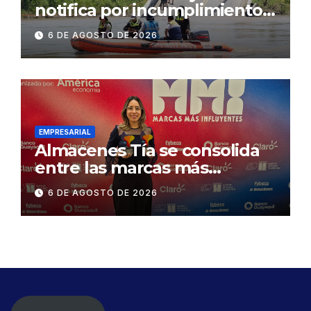
notifica por incumplimiento
contractual a la
6 DE AGOSTO DE 2026
Concesionaria CONORTE y
exige celeridad en
desmontaje del puente
Gonzalo Icaza Cornejo, en
Daule
EMPRESARIAL
Almacenes Tía se consolida
entre las marcas más
influyentes del Ecuador
6 DE AGOSTO DE 2026