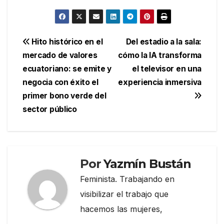
Navegación
Hito histórico en el
Del estadio a la sala:
mercado de valores
cómo la IA transforma
de
ecuatoriano: se emite y
el televisor en una
entradas
negocia con éxito el
experiencia inmersiva
primer bono verde del
sector público
Por
Yazmín Bustán
Feminista. Trabajando en
visibilizar el trabajo que
hacemos las mujeres,