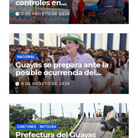
controles en
establecimientos y espacios
7 DE AGOSTO DE 2026
públicos de Pichincha: 684
operativos en zonas
comerciales y de
concurrencia
NACIONAL
Guayas se prepara ante la
posible ocurrencia del
fenómeno de El Niño:
6 DE AGOSTO DE 2026
Gobierno Nacional capacita a
2.500 jóvenes
CANTONES
NOTICIAS
Prefectura del Guayas