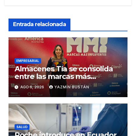
Entrada relacionada
EMPRESARIAL
Almacenes Tía se consolida
entre las marcas más
influyentes del Ecuador
AGO 6, 2026
YAZMÍN BUSTÁN
SALUD
Roche introduce en Ecuador