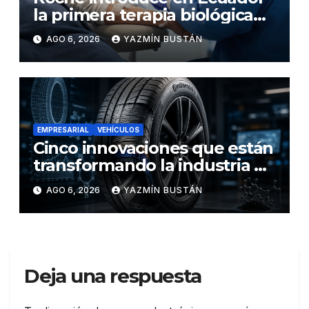
la primera terapia biológica
de precisión capaz de
AGO 6, 2026
YAZMÍN BUSTÁN
detener el daño renal por
nefritis lúpica
EMPRESARIAL
VEHÍCULOS
Cinco innovaciones que están
transformando la industria de
los neumáticos y redefinen el
AGO 6, 2026
YAZMÍN BUSTÁN
futuro de la movilidad
Deja una respuesta