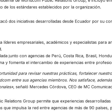
esidente de Worldcom Public Relations Group, e incluyó ent
to de los estándares establecidos por la organización.
có dos iniciativas desarrolladas desde Ecuador por su con
líderes empresariales, académicos y especialistas para ana
d.
llada junto con agencias de Perú, Costa Rica, Brasil, Hondu
a y fomenta el intercambio de experiencias entre profesion
tunidad para revisar nuestras prácticas, fortalecer nuestr
dcom entre sus agencias miembros. Nos satisface, además, 
onales»
, señaló Mercedes Córdova, CEO de MC Comunicac
c Relations Group permite que experiencias desarrolladas 
as que impulsa la red entre agencias de más de 90 países,