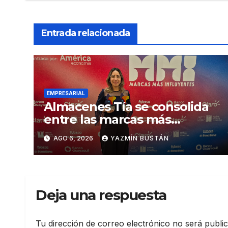
Entrada relacionada
EMPRESARIAL
Almacenes Tía se consolida
entre las marcas más
influyentes del Ecuador
AGO 6, 2026
YAZMÍN BUSTÁN
Deja una respuesta
Tu dirección de correo electrónico no será publi