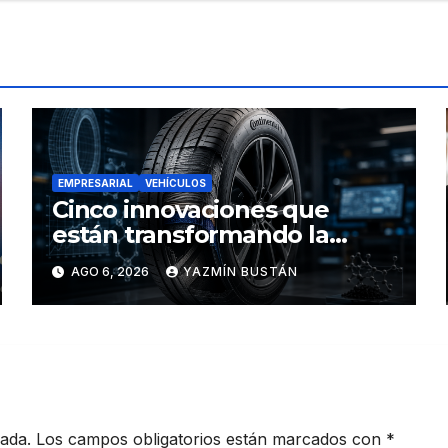
EMPRESARIAL
VEHÍCULOS
Cinco innovaciones que
están transformando la
industria de los neumáticos y
AGO 6, 2026
YAZMÍN BUSTÁN
redefinen el futuro de la
movilidad
cada.
Los campos obligatorios están marcados con
*