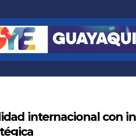
idad internacional con in
tégica