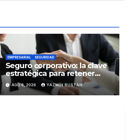
EMPRESARIAL
SEGURIDAD
Seguro corporativo: la clave
estratégica para retener
talento en Ecuador
AGO 6, 2026
YAZMÍN BUSTÁN