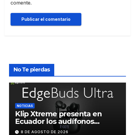
comente.
No Te pierdas
NOTICIAS
Klip Xtreme presenta en
Ecuador los audífonos
DynaBuds con sonido
8 DE AGOSTO DE 2026