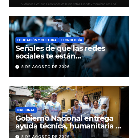
inteligente y control táctil
EDUCACIÓN Y CULTURA
TECNOLOGÍA
Señales de que las redes
sociales te están
consumiendo
8 DE AGOSTO DE 2026
NACIONAL
Gobierno Nacional entrega
ayuda técnica, humanitaria y
Bono Joaquín Gallegos Lara a
8 DE AGOSTO DE 2026