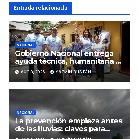
Entrada relacionada
NACIONAL
Gobierno Nacional entrega
ayuda técnica, humanitaria y
Bono Joaquín Gallegos Lara a
AGO 8, 2026
YAZMÍN BUSTÁN
familia en situación de
vulnerabilidad
NACIONAL
La prevención empieza antes
de las lluvias: claves para
proteger los cultivos frente a