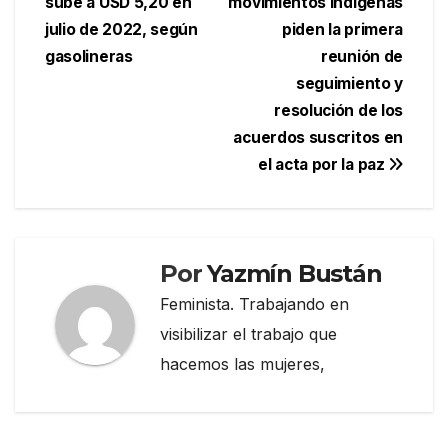
sube a USD 5,20 en
movimientos indígenas
de
julio de 2022, según
piden la primera
entradas
gasolineras
reunión de
seguimiento y
resolución de los
acuerdos suscritos en
el acta por la paz
Por
Yazmín Bustán
Feminista. Trabajando en
visibilizar el trabajo que
hacemos las mujeres,