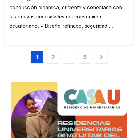
conducción dinámica, eficiente y conectada con
las nuevas necesidades del consumidor
ecuatoriano. • Diseño refinado, seguridad,…
Paginación
1
2
…
5
de
entradas