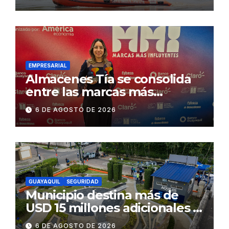
Concesionaria CONORTE y
exige celeridad en
desmontaje del puente
Gonzalo Icaza Cornejo, en
Daule
EMPRESARIAL
Almacenes Tía se consolida
entre las marcas más
influyentes del Ecuador
6 DE AGOSTO DE 2026
GUAYAQUIL
SEGURIDAD
Municipio destina más de
USD 15 millones adicionales a
SEGURA EP para fortalecer la
6 DE AGOSTO DE 2026