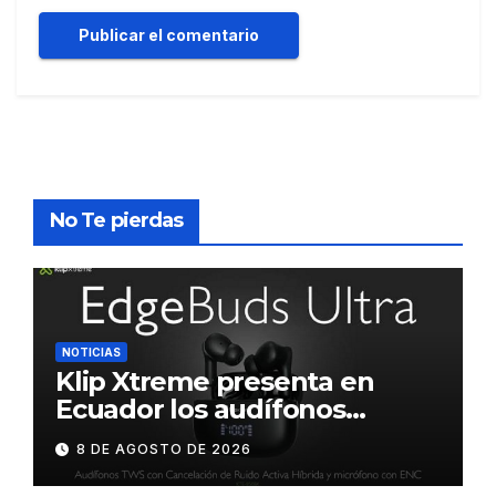
No Te pierdas
NOTICIAS
Klip Xtreme presenta en
Ecuador los audífonos
DynaBuds con sonido
8 DE AGOSTO DE 2026
inteligente y control táctil