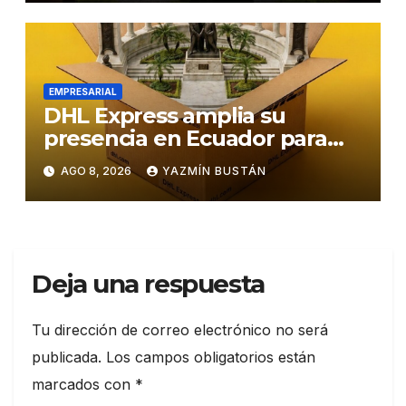
EMPRESARIAL
DHL Express amplia su
presencia en Ecuador para
responder al crecimiento de
AGO 8, 2026
YAZMÍN BUSTÁN
las exportaciones
Deja una respuesta
Tu dirección de correo electrónico no será
publicada.
Los campos obligatorios están
marcados con
*