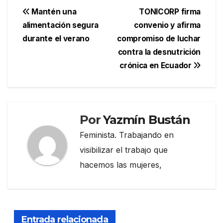
Navegación
Mantén una
TONICORP firma
alimentación segura
convenio y afirma
de
durante el verano
compromiso de luchar
entradas
contra la desnutrición
crónica en Ecuador
Por
Yazmín Bustán
Feminista. Trabajando en
visibilizar el trabajo que
hacemos las mujeres,
Entrada relacionada