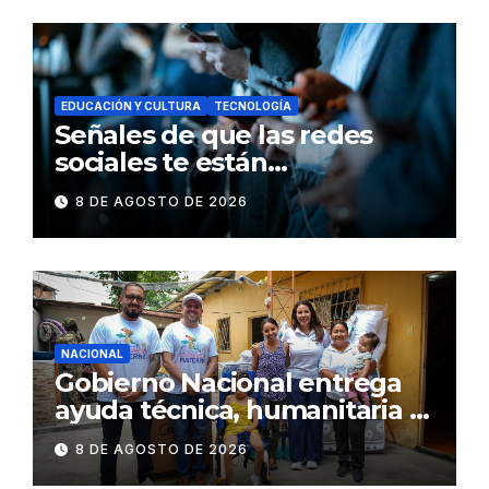
EDUCACIÓN Y CULTURA
TECNOLOGÍA
Señales de que las redes
sociales te están
consumiendo
8 DE AGOSTO DE 2026
NACIONAL
Gobierno Nacional entrega
ayuda técnica, humanitaria y
Bono Joaquín Gallegos Lara a
8 DE AGOSTO DE 2026
familia en situación de