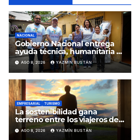
NACIONAL
Gobierno Nacional entrega
ayuda técnica, humanitaria y
Bono Joaquín Gallegos Lara a
AGO 8, 2026
YAZMÍN BUSTÁN
familia en situación de
vulnerabilidad
EMPRESARIAL
TURISMO
La sostenibilidad gana
terreno entre los viajeros de
negocios
AGO 8, 2026
YAZMÍN BUSTÁN