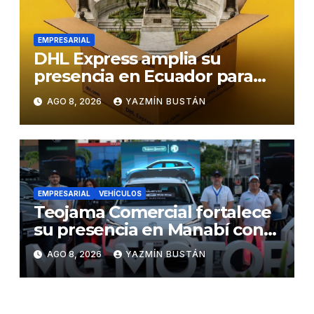
EMPRESARIAL
DHL Express amplia su
presencia en Ecuador para
responder al crecimiento de
AGO 8, 2026
YAZMÍN BUSTÁN
las exportaciones
EMPRESARIAL
VEHÍCULOS
Teojama Comercial fortalece
su presencia en Manabí con
una apuesta por la movilidad
AGO 8, 2026
YAZMÍN BUSTÁN
híbrida y eléctrica durante
ExpoAuto del Pacífico 2026