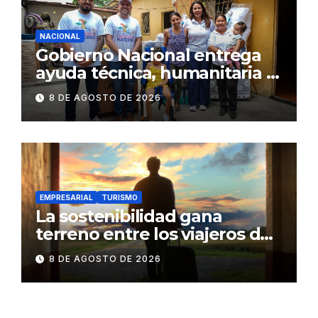
NACIONAL
Gobierno Nacional entrega
ayuda técnica, humanitaria y
Bono Joaquín Gallegos Lara a
8 DE AGOSTO DE 2026
familia en situación de
vulnerabilidad
EMPRESARIAL
TURISMO
La sostenibilidad gana
terreno entre los viajeros de
negocios
8 DE AGOSTO DE 2026