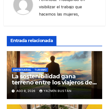
visibilizar el trabajo que
hacemos las mujeres,
Entrada relacionada
EMPRESARIAL
TURISMO
La sostenibilidad gana
terreno entre los viajeros de
negocios
AGO 8, 2026
YAZMÍN BUSTÁN