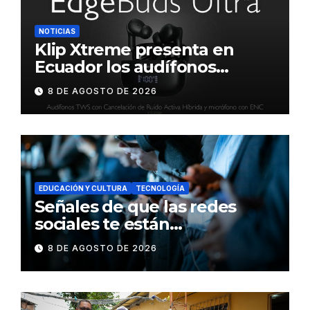
NOTICIAS
Klip Xtreme presenta en
Ecuador los audífonos
DynaBuds con sonido
8 DE AGOSTO DE 2026
inteligente y control táctil
EDUCACIÓN Y CULTURA
TECNOLOGÍA
Señales de que las redes
sociales te están
consumiendo
8 DE AGOSTO DE 2026