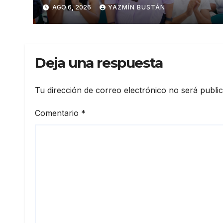
fenómeno de El Niño:
AGO 6, 2026
YAZMÍN BUSTÁN
Gobierno Nacional capacita a
2.500 jóvenes
Deja una respuesta
Tu dirección de correo electrónico no será publi
Comentario
*